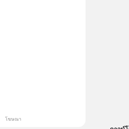
โฆษณา