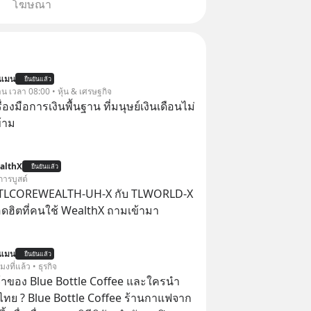
โฆษณา
นแมน
ยืนยันแล้ว
าน เวลา 08:00 • หุ้น & เศรษฐกิจ
ครื่องมือการเงินพื้นฐาน ที่มนุษย์เงินเดือนไม่
้าม
althX
ยืนยันแล้ว
การบูสต์
 TLCOREWEALTH-UH-X กับ TLWORLD-X
ฮิตที่คนใช้ WealthX ถามเข้ามา
นแมน
ยืนยันแล้ว
โมงที่แล้ว • ธุรกิจ
จ้าของ Blue Bottle Coffee และใครนำ
ไทย ? Blue Bottle Coffee ร้านกาแฟจาก