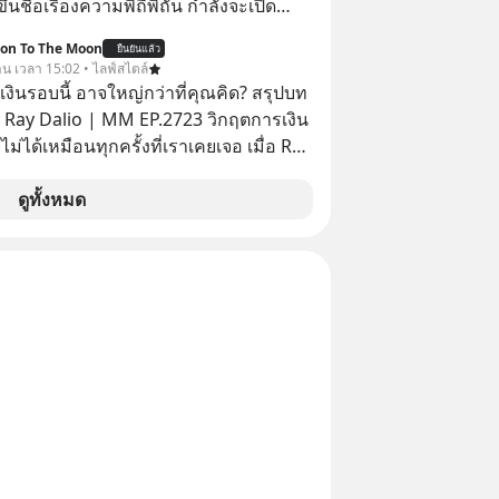
ขึ้นชื่อเรื่องความพิถีพิถัน กำลังจะเปิด
นประเทศไทย ที่ Central Park
ion To The Moon
ยืนยันแล้ว
วาน เวลา 15:02 • ไลฟ์สไตล์
งินรอบนี้ อาจใหญ่กว่าที่คุณคิด? สรุปบท
 Ray Dalio | MM EP.2723 วิกฤตการเงิน
ไม่ได้เหมือนทุกครั้งที่เราเคยเจอ เมื่อ Ray
ยผู้เคยทำนายวิกฤตเศรษฐกิจมาแล้วหลาย
รั้ง ออกมาส่งสัญญาณเตือนระเบิดเวลา
ดูทั้งหมด
กำลังก่อตัวขึ้น จาก "ระเบิดหนี้สิน
สานเข้ากับ "ฟองสบู่กระแส AI" ที่ผู้คน
าคาอย่างบ้าคลั่ง บทเรียนจาก
าสตร์ 500 ปี บอกอะไรเรา? ระเบียบโลก
ปลี่ยนมือไปในทิศทางไหน? และเราควร
างไรก่อนที่ทุกอย่างจะสายเกินไป? ร่วม
ทวิเคราะห์และข้อคิดการเงินฉบับ Dalio
ปบทเรียน #การเงิน
น #MissionToTheMoon
nToTheMoonPodcast