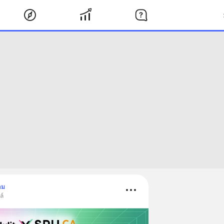
าม
ล์