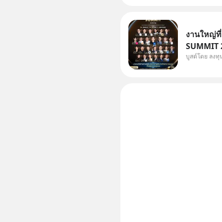
งานใหญ่ที
SUMMIT 20
บูสต์โดย ลงท
Dr.PONG, 
Salad, L
KARMART, 
ธุรกิจ