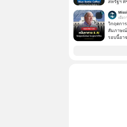
สหรัฐฯ ที่
สาขาแรกใ
Miss
เมื่อ
วิกฤตการเ
สัมภาษณ์
รอบนี้อาจ
Dalio ชา
ต่อหลายค
ลูกใหม่ที่
มหาศาล" ผ
กำลังแห่ไล่ร
ประวัติศ
กำลังจะเ
รับมืออย่
เจาะลึกบ
กันได้ใน EP. นี้ #RayDalio #สรุ
การลงทุ
#Missio