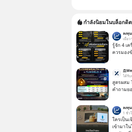
กำลังนิยมในบล็อกดิต
ลงทุ
เมื่อว
รู้จัก 4 เ
ควรมองข
We
ได้รับ
สูตรผสม
คำถามยอด
ลงทุ
1 ชั่ว
ใครเป็นเ
เข้ามาใน