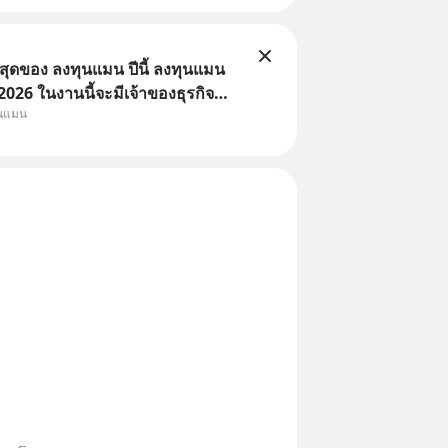
่สุดของ ลงทุนแมน ปีนี้ ลงทุนแมน
26 ในงานนี้จะมีเจ้าของธุรกิจ
ุนแมน
หมึกกรุบ, Srichand, Jones’
A GLACE, Fastwork, MizuMi,
อิชิตัน มาแชร์ความรู้การสร้าง