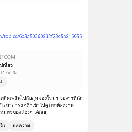
om/topics/6a3a50360832f23e5a816056
IT.COM
ปเที่ยว
419 สมาชิก
ม
เพลิดเพลินไปกับมุมมองใหม่ๆ ของว่าที่นัก
วยกัน สามารถคลิกเข้าไปดูโพสต์ผลงาน 
ามเพจของน้องๆ ได้เลย
วิว
บทความ