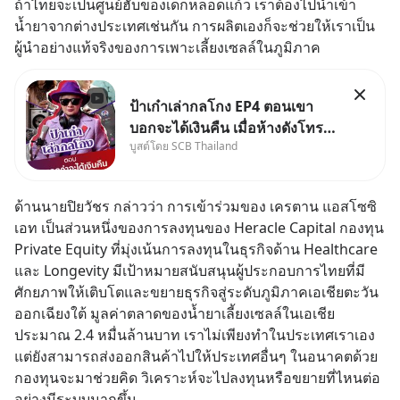
ถ้าไทยจะเป็นศูนย์ฮับของเด็กหลอดแก้ว เราต้องไปนำเข้า
น้ำยาจากต่างประเทศเช่นกัน การผลิตเองก็จะช่วยให้เราเป็น
ผู้นำอย่างแท้จริงของการเพาะเลี้ยงเซลล์ในภูมิภาค
ป้าเก๋าเล่ากลโกง EP4 ตอนเขา
บอกจะได้เงินคืน เมื่อห้างดังโทร
บูสต์โดย SCB Thailand
หาคุณวิยะดา แจ้งเรื่องเคลมสินค้า
แล้วบอกว่าจะคืนเงิน คุณวิยะดา
จะได้เงินจริง หรือเป็นเรื่องจ้อจี้ หา
ด้านนายปิยวัชร กล่าวว่า การเข้าร่วมของ เครตาน แอสโซซิ
คำตอบได้ที่ “ป้าเก๋าเล่ากลโกง”
เอท เป็นส่วนหนึ่งของการลงทุนของ Heracle Capital กองทุน 
EP4 ตอน “เขา
Private Equity ที่มุ่งเน้นการลงทุนในธุรกิจด้าน Healthcare 
และ Longevity มีเป้าหมายสนับสนุนผู้ประกอบการไทยที่มี
ศักยภาพให้เติบโตและขยายธุรกิจสู่ระดับภูมิภาคเอเชียตะวัน
ออกเฉียงใต้ มูลค่าตลาดของน้ำยาเลี้ยงเซลล์ในเอเชีย
ประมาณ 2.4 หมื่นล้านบาท เราไม่เพียงทำในประเทศเราเอง 
แต่ยังสามารถส่งออกสินค้าไปให้ประเทศอื่นๆ ในอนาคตด้วย 
กองทุนจะมาช่วยคิด วิเคราะห์จะไปลงทุนหรือขยายที่ไหนต่อ
อย่างมีระบบมากขึ้น