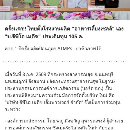
ครั้งแรก!! ไทยตั้งโรงงานผลิต "อาหารเลี้ยงเซลล์" เอง
"บ.จีพีโอ เมดีซ" ประเดิมทุน 105 ล.
คาด 1 ปีครึ่ง ผลิตป้อนอุตฯ ATMPs - ยาชีวภาพได้
เมื่อวันที่ 8 ก.ค. 2569 ที่กระทรวงสาธารณสุข จ.นนทบุรี 
นพ.สมฤกษ์ จึงสมาน ปลัดกระทรวงสาธารณสุข ในฐานะ
ประธานกรรมการองค์การเภสัชกรรม (บอร์ด อภ.) เป็น
ประธานพิธีลงนามความร่วมมือการจัดตั้งบริษัทใหม่ คือ 
“บริษัท จีพีโอ เมดีซ เอ็มพาวเวอร์ จำกัด” ซึ่งเป็นการร่วมทุน
ระหว่าง
- องค์การเภสัชกรรม โดย พญ.มิ่งขวัญ สุพรรณพงศ์ ผู้อำนวย
การองค์การเภสัชกรรม ซึ่งเป็นรัฐวิสาหกิจในกำกับของ