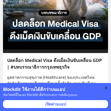
ปลดล็อก Medical Visa ดึงเม็ดเงินขับเคลื่อน GDP
| #บทบรรณาธิการกรุงเทพธุรกิจ
อุตสาหกรรมสุขภาพ (Healthcare) ของประเทศไทย 
กำลังเดินทางมาถึงจุดเปลี่ยนครั้งสำคัญ จากเดิมที่เคย
Blockdit ใช้งานได้ดีกว่าบนแอป
พึ่งพารายได้และเติบโตจากภาพลักษณ์การท่องเที่ยวเชิง
การแพท
... 
ดูเพิ่มเติม
เปิดโพสต์นี้ในแอป Blockdit เพื่อรับประสบการณ์เต็มรูปแบบ
เปิดผ่านแอป
บันทึก
3
1