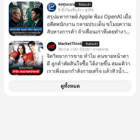
ลงทุนแมน
AI" ที่ผู้คนกำลังแห่ไล่ราคาอย่างบ้าคลั่ง
ยืนยันแล้ว
9 ชั่วโมงที่แล้ว • ธุรกิจ
บทเรียนจากประวัติศาสตร์ 500 ปี บอก
สรุปมหากาพย์ Apple ฟ้อง OpenAI เมื่อ
อะไรเรา? ระเบียบโลกกำลังจะเปลี่ยน
อดีตพนักงาน กลายประเด็น ขโมยความ
มือไปในทิศทางไหน? และเราควรรับมือ
ลับทางการค้า ถ้าเพื่อนเก่าที่เคยทำงาน
อย่างไรก่อนที่ทุกอย่างจะสายเกินไป?
ด้วยกัน ทักมาขอให้เราช่วยหาไฟล์งาน
ร่วมเจาะลึกบทวิเคราะห์และข้อคิดการ
MarketThink
ยืนยันแล้ว
เก่าที่เขาเคยทำไว้ ตอนยังอยู่บริษัท
30 ก.ค. เวลา 03:00 • การตลาด
เงินฉบับ Dalio กันได้ใน EP. นี้
เดียวกัน
จิตวิทยาการขาย ทำไม คนขายหน้าตา
#RayDalio #สรุปบทเรียน #การเงินการ
ดี ลูกค้าตัดสินใจซื้อ ได้ง่ายขึ้น สมมติว่า
ลงทุน #MissionToTheMoon
เราเพิ่งออกกำลังกายเสร็จ แล้วหิวน้ำ
#MissionToTheMoonPodcast
มาก ๆ แล้วเจอร้านขายน้ำอยู่สองร้านที่
ขายของเหมือนกันทุกอย่าง
ดูทั้งหมด