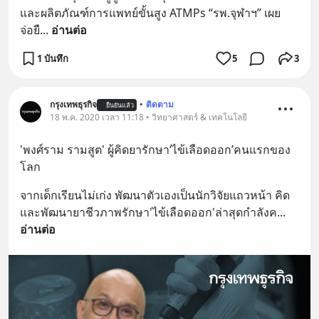
และผลิตภัณฑ์การแพทย์ขั้นสูง ATMPs “รพ.จุฬาฯ” เผย
จ่อยื
... 
อ่านต่อ
1 บันทึก
5
3
กรุงเทพธุรกิจ
•
ติดตาม
ยืนยันแล้ว
18 พ.ค. 2020 เวลา 11:18 • วิทยาศาสตร์ & เทคโนโลยี
'พงศ์ราม รามสูต' ผู้คิดยารักษา‘ไข้เลือดออก’คนแรกของ
โลก
จากเด็กเรียนไม่เก่ง พัฒนาตัวเองเป็นนักวิจัยแถวหน้า คิด
และพัฒนายาชีวภาพรักษา'ไข้เลือดออก'ล่าสุดกำลังค
... 
อ่านต่อ