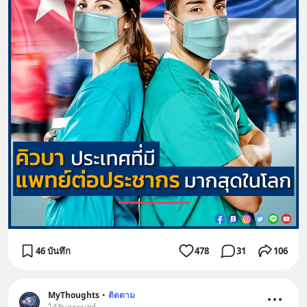
46 บันทึก
478
31
106
MyThoughts
•
ติดตาม