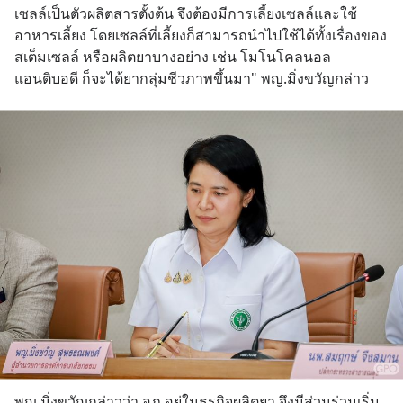
เซลล์เป็นตัวผลิตสารตั้งต้น จึงต้องมีการเลี้ยงเซลล์และใช้
อาหารเลี้ยง โดยเซลล์ที่เลี้ยงก็สามารถนำไปใช้ได้ทั้งเรื่องของ
สเต็มเซลล์ หรือผลิตยาบางอย่าง เช่น โมโนโคลนอล
แอนติบอดี ก็จะได้ยากลุ่มชีวภาพขึ้นมา" พญ.มิ่งขวัญกล่าว
พญ.มิ่งขวัญกล่าวว่า อภ.อยู่ในธุรกิจผลิตยา จึงมีส่วนร่วมเริ่ม