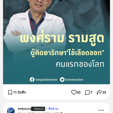
11 บันทึก
63
7
33
ลงทุนแมน
•
ติดตาม
ยืนยันแล้ว