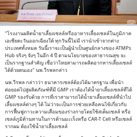
"โรงงานผลิตน้ำยาเลี้ยงเซลล์หรืออาหารเลี้ยงเซลล์ในภูมิภาค
เอเชียตะวันออกเฉียงใต้ ทุกวันนี้ไม่มี เรานำเข้าจากต่าง
ประเทศทั้งหมด วันนี้เราจะเป็นผู้นำเป็นศูนย์กลางของ ATMPs 
Hub จริงๆ จังๆ ในอีก 4 ปี ตามนโยบายของสาธารณสุข จะ
เป็นรากฐานสำคัญ เชื่อว่าไทยสามารถผลิตอากหารเลี้ยงเซลล์
ได้ด้วยตนเอง" นพ.วีรพลกล่าว
นพ.วีรพล กล่าวว่า ธนาคารเซลล์ต้องได้มาตรฐาน เพื่อนำ
ต่อยอดไปสู่ผลิตภัณฑ์ที่มี GMP เราต้องได้น้ำยาเลี้ยงเซลล์ที่ได้ 
GMP รองรับด้วย การที่เราสามารถได้น้ำยาเลี้ยงเซลล์ที่นำไป
เลี้ยงเซลล์ต่างๆ ได้ ไม่ว่าจะเป็นการช่วยเหลือคนไข้เกี่ยวกับ
การฟื้นฟูภาวะความเสื่อมของร่างกายโดยใช้สเต็มเซลล์ หรือ
เซลล์ภูมิต้านทานในการต้านมะเร็งหรือ CAR-T Cell หรือเซลล์
รากผม ต้องใช้น้ำยาเลี้ยงเซลล์