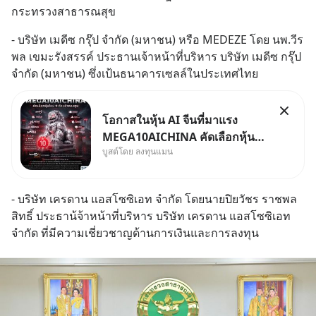
กระทรวงสาธารณสุข
- บริษัท เมดีซ กรุ๊ป จำกัด (มหาชน) หรือ MEDEZE โดย นพ.วีร
พล เขมะรังสรรค์ ประธานเจ้าหน้าที่บริหาร บริษัท เมดีซ กรุ๊ป 
จำกัด (มหาชน) ซึ่งเป้นธนาคารเซลล์ในประเทศไทย
โอกาสในหุ้น AI จีนที่มาแรง
MEGA10AICHINA คัดเลือกหุ้น
บูสต์โดย ลงทุนแมน
ใหม่ 9 ตัว เข้ากองทุน.. ครอบคลุม
ทั้งซัปพลายเชน AI จีน พิเศษ ช่วง
3 - 19 ส.ค. 69 มีโปรโมชัน ลด
- บริษัท เครดาน แอสโซซิเอท จำกัด โดยนายปิยวัชร ราชพล
50% ค่าธรรมเนียมซื้อ | ยอด 2
สิทธิ์ ประธาน้จ้าหน้าที่บริหาร บริษัท เครดาน แอสโซซิเอท 
ล้านบาทขึ้นไป ฟรีค่าธรร
จำกัด ที่มีความเชี่ยวชาญด้านการเงินและการลงทุน