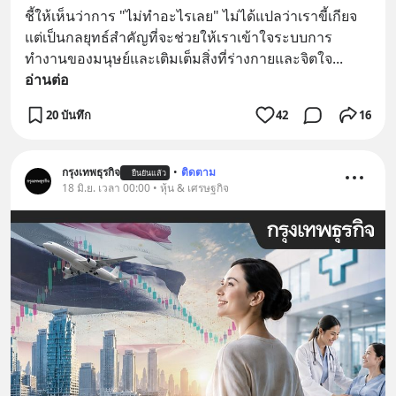
ชี้ให้เห็นว่าการ "ไม่ทำอะไรเลย" ไม่ได้แปลว่าเราขี้เกียจ 
แต่เป็นกลยุทธ์สำคัญที่จะช่วยให้เราเข้าใจระบบการ
ทำงานของมนุษย์และเติมเต็มสิ่งที่ร่างกายและจิตใจ
... 
อ่านต่อ
20 บันทึก
42
16
กรุงเทพธุรกิจ
•
ติดตาม
ยืนยันแล้ว
18 มิ.ย. เวลา 00:00 • หุ้น & เศรษฐกิจ