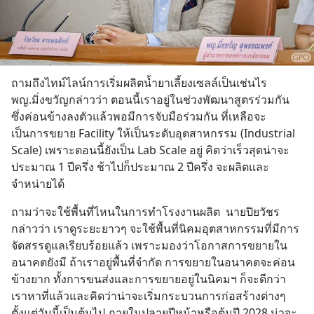
ถามถึงไทม์ไลน์การเริ่มผลิตน้ำยาเลี้ยงเซลล์เป็นเช่นไร  
พญ.มิ่งขวัญกล่าวว่า ตอนนี้เราอยู่ในช่วงพัฒนาสูตรร่วมกัน 
ซึ่งค่อนข้างลงตัวแล้วพอมีการจับมือร่วมกัน ที่เหลือจะ
เป็นการขยาย Facility ให้เป็นระดับอุตสาหกรรม (Industrial 
Scale) เพราะตอนนี้ยังเป็น Lab Scale อยู่ คิดว่าเร็วสุดน่าจะ
ประมาณ 1 ปีครึ่ง ช้าไปก็ประมาณ 2 ปีครึ่ง จะผลิตและ
จำหน่ายได้
ถามว่าจะใช้พื้นที่ไหนในการทำโรงงานผลิต  นายปิยวัชร
กล่าวว่า เราดูระยะยาวๆ จะใช้พื้นที่นิคมอุตสาหกรรมที่มีการ
จัดสรรดูแลเรียบร้อยแล้ว เพราะมองว่าโอกาสการขยายใน
อนาคตยังมี ถ้าเราอยู่พื้นที่จำกัด การขยายในอนาคตจะค่อน
ข้างยาก ทั้งการขนส่งและการขยายอยู่ในนิคมฯ ก็จะดีกว่า 
เราหาที่แล้วและคิดว่าน่าจะเริ่มกระบวนการก่อสร้างต่างๆ 
ตั้งแต่วันนี้เป็นต้นไป ภายในปลายปีหน้าหรือต้นปี 2028 น่าจะ