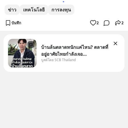
ข่าว
เทคโนโลยี
การลงทุน
บันทึก
2
2
บ้านล้นตลาดหนักแค่ไหน? ตลาดที่
อยู่อาศัยไทยกำลังเจอ
บูสต์โดย SCB Thailand
Oversupply หนักกว่าที่คิด และ
ปัญหานี้อาจไม่ได้จบแค่เรื่อง
เศรษฐกิจ #SCBEIC #อสังหา
#บ้านล้นตลาด #เศรษฐกิจไทย
#EICAround #SCBThailand
สามารถดูคลิปท