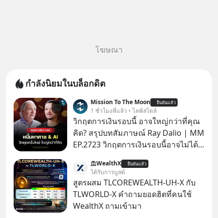
โฆษณา
กำลังนิยมในบล็อกดิต
Mission To The Moon
ยืนยันแล้ว
1 ชั่วโมงที่แล้ว • ไลฟ์สไตล์
วิกฤตการเงินรอบนี้ อาจใหญ่กว่าที่คุณ
คิด? สรุปบทสัมภาษณ์ Ray Dalio | MM
EP.2723 วิกฤตการเงินรอบนี้อาจไม่ได้
เหมือนทุกครั้งที่เราเคยเจอ เมื่อ Ray
WealthX
ยืนยันแล้ว
Dalio ชายผู้เคยทำนายวิกฤตเศรษฐกิจ
ได้รับการบูสต์
มาแล้วหลายต่อหลายครั้ง ออกมาส่ง
สูตรผสม TLCOREWEALTH-UH-X กับ
สัญญาณเตือนระเบิดเวลาลูกใหม่ที่
TLWORLD-X คำถามยอดฮิตที่คนใช้
กำลังก่อตัวขึ้น จาก "ระเบิดหนี้สิน
WealthX ถามเข้ามา
มหาศาล" ผสานเข้ากับ "ฟองสบู่กระแส