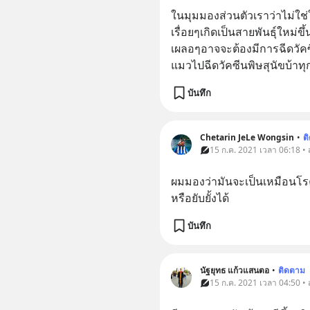
ในมุมมองส่วนตัวเราว่าไม่ใช่ใ
เรื่อยๆเกิดเป็นสายพันธุ์ใหม่
เผลอๆอาจจะต้องมีการฉีดวัคซี
แมวไปฉีดวัคซีนพิษสุนัขบ้าทุก
บันทึก
Chetarin JeLe Wongsin
•
ต
15 ก.ค. 2021 เวลา 06:18 •
ผมมองว่ามันจะเป็นเหมือนโรค
หรือยับยั้งได้
บันทึก
นัฐยุทธ แก้วแสนตอ
•
ติดตาม
15 ก.ค. 2021 เวลา 04:50 •