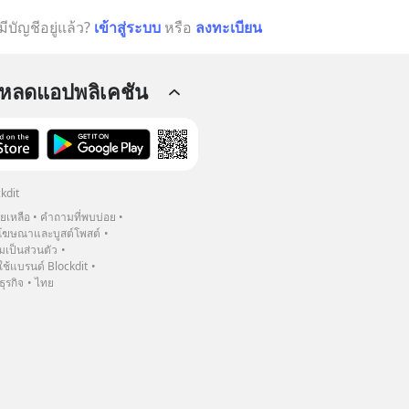
มีบัญชีอยู่แล้ว?
เข้าสู่ระบบ
หรือ
ลงทะเบียน
โหลดแอปพลิเคชัน
kdit
วยเหลือ
คำถามที่พบบ่อย
ฆษณาและบูสต์โพสต์
เป็นส่วนตัว
้แบรนด์ Blockdit
ธุรกิจ
ไทย