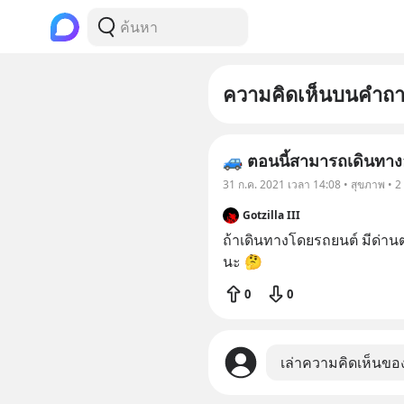
ความคิดเห็นบนคำถ
🚙 ตอนนี้สามารถเดินทา
31 ก.ค. 2021 เวลา 14:08 • สุขภาพ • 
Gotzilla III
ถ้าเดินทางโดยรถยนต์ มีด่าน
นะ 🤔
0
0
เล่าความคิดเห็นขอ