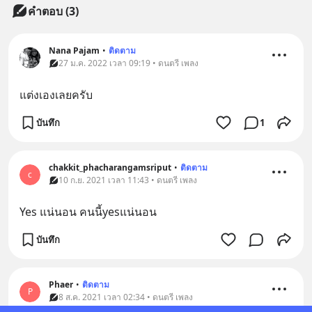
คำตอบ (3)
Nana Pajam
•
ติดตาม
27 ม.ค. 2022 เวลา 09:19 • ดนตรี เพลง
แต่งเองเลยครับ
บันทึก
1
chakkit_phacharangamsriput
•
ติดตาม
c
10 ก.ย. 2021 เวลา 11:43 • ดนตรี เพลง
Yes แน่นอน คนนี้yesแน่นอน
บันทึก
Phaer
•
ติดตาม
P
8 ส.ค. 2021 เวลา 02:34 • ดนตรี เพลง