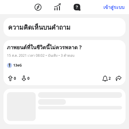
เข้าสู่ระบบ
ความคิดเห็นบนคำถาม
ภาพยนต์ที่ในชีวิตนี้ไม่ควรพลาด ?
15 ส.ค. 2021 เวลา 08:02 • บันเทิง • 3 คำตอบ
13eG
0
0
2