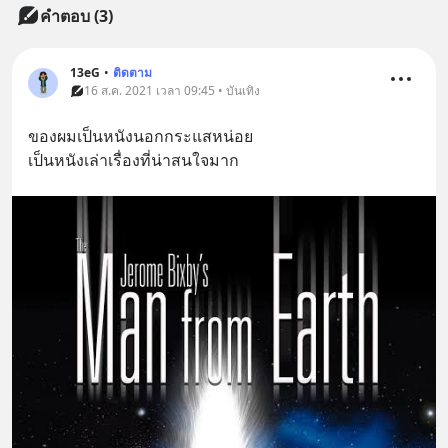
คำตอบ (3)
13eG
•
ติดตาม
16 ส.ค. 2021 เวลา 09:45 • บันเทิง
ของผมเป็นหนังนอกกระแสหน่อย
เป็นหนังเล่าเรื่องที่น่าสนใจมาก