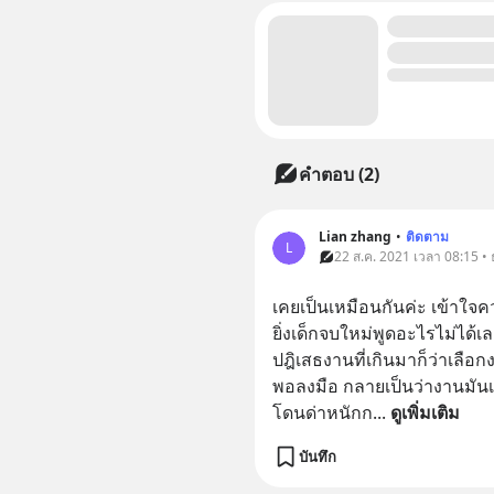
คำตอบ (2)
Lian zhang
•
ติดตาม
L
22 ส.ค. 2021 เวลา 08:15 • ธ
เคยเป็นเหมือนกันค่ะ เข้าใจค
ยิ่งเด็กจบใหม่พูดอะไรไม่ได้เล
ปฎิเสธงานที่เกินมาก็ว่าเลือกง
พอลงมือ กลายเป็นว่างานมั
โดนด่าหนักก
... 
ดูเพิ่มเติม
บันทึก