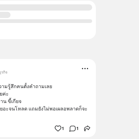
ุรกิจ
วามรู้สึกคนตั้งคำถามเลย
ยค่ะ
าน ขี้เกียจ
นเยอะจนโหลด แถมยังไม่พอเผลอพลาดก็จะ
1
1