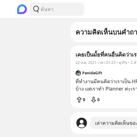
ความคิดเห็นบนคำถ
เคยเป็นมั้ยที่คนอื่นคิดว
22 ส.ค. 2021 เวลา 01:23 • ธุรกิจ • 2 
PanidaGift
ที่ทำงานมีคนคิดว่าเราเป็น H
บ้าง แต่เราทำ Planner ค่ะเร
0
0
เล่าความคิดเห็นขอ