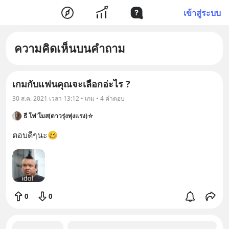
เข้าสู่ระบบ
ความคิดเห็นบนคำถาม
เกมกับแฟนคุณจะเลือกอ่ะไร ?
30 ส.ค. 2021 เวลา 13:12 • เกม • 4 คำตอบ
ธี โฟ'โมส(ดาวรุ่งพุ่งแรง)☆
ตอบดีๆนะ🥴
0
0