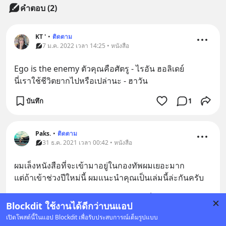
คำตอบ (2)
KT '
•
ติดตาม
7 ม.ค. 2022 เวลา 14:25 • หนังสือ
Ego is the enemy ตัวคุณคือศัตรู - ไรอัน ฮอลิเดย์
นี่เราใช้ชีวิตยากไปหรือเปล่านะ - ฮาวัน
บันทึก
1
Paks.
•
ติดตาม
31 ธ.ค. 2021 เวลา 00:42 • หนังสือ
ผมเล็งหนังสือที่จะเข้ามาอยู่ในกองทัพผมเยอะมาก
แต่ถ้าเข้าช่วงปีใหม่นี้ ผมแนะนำคุณเป็นเล่มนี้ล่ะกันครับ
‘แมวนักพยากรณ์ แห่งร้านกาแฟจันทร์เต็มดวง’
... 
Blockdit ใช้งานได้ดีกว่าบนแอป
ดูเพิ่มเติม
เปิดโพสต์นี้ในแอป Blockdit เพื่อรับประสบการณ์เต็มรูปแบบ