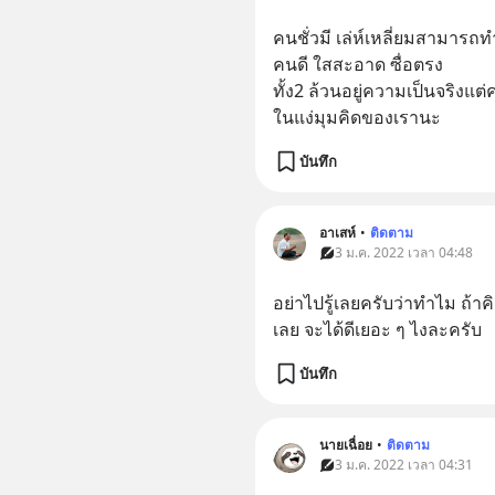
คนชั่วมี เล่ห์เหลี่ยมสามารถท
คนดี ใสสะอาด ซื่อตรง 
ทั้ง2 ล้วนอยู่ความเป็นจริงแ
ในแง่มุมคิดของเรานะ
บันทึก
อาเสห์
•
ติดตาม
3 ม.ค. 2022 เวลา 04:48
อย่าไปรู้เลยครับว่าทำไม ถ้าคิ
เลย จะได้ดีเยอะ ๆ ไงละครับ
บันทึก
นายเฉื่อย
•
ติดตาม
3 ม.ค. 2022 เวลา 04:31