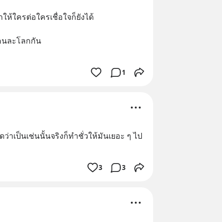
ำให้ใครต่อใครเชื่อใจก็ยังได้
ต่คนละโลกกัน
1
ดว่าเป็นเช่นนั้นจริงก็ทำชั่วให้มันเยอะ ๆ ไป
3
3