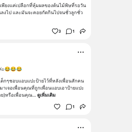
ีเพียงแค่เปลือกที่หุ้มผลของต้นไม้พิษที่รอวัน
นมันลงไป และมันจะคอยกัดกินไปจนชั่วลูกชั่ว
3
1
ค่ะ😂😂😂
ด็กๆชอบแอบแปะป้ายไว้ที่หลังเพื่อนสักคน 
คน มาเจอเพื่อนคุณที่ถูกเพื่อนแอบเอาป้ายแปะ
ย)หรือเพื่อนคุณ
... 
ดูเพิ่มเติม
1