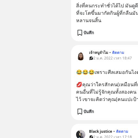
สิ่งที่คนกระทำชั่วได้ไป มันดูด
ที่จะโตขึ้นมากัดกินผู้ที่กลื
หลานจนสิ้น
บันทึก
เจ้าหนูจำไม
•
ติดตาม
2 ม.ค. 2022 เวลา 18:47
😂😂😂เพราะศีลเสมอกันไง
💋คุณว่าใครสักคน(เหมือนที่เ
คนอื่นที่ไม่รู้จักคุณทั้งสอง
ไว้ เขาจะคิดว่าคุณ(คนแปะป้า
บันทึก
Black justice
•
ติดตาม
2 ม.ค. 2022 เวลา 17:18