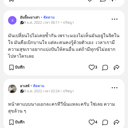
อันนี้จะมาเล่า
•
ติดตาม
อ
9 ม.ค. 2022 เวลา 06:11 • ปรัชญา
มันเปลี่ยนไปไม่เคยซ้ำกัน เพราะมองไม่เห็นมันอยู่ในจิตใน
ใจ มันคือเบิกบานใจ แต่ละคนคงรู้ด้วยตัวเอง  เวลาเรามี
ความสุขเราอยากแบ่งปันให้คนอื่น แต่ถ้ามีทุกข์ไม่อยาก
ไปหาใครเลย
บันทึก
3
อาเสห์
•
ติดตาม
9 ม.ค. 2022 เวลา 02:24 • ปรัชญา
หน้าตาแบบนางเอกละครทีวีนั่นแหละครับ ใช่เลย ความ
สุขล้วน ๆ
บันทึก
4