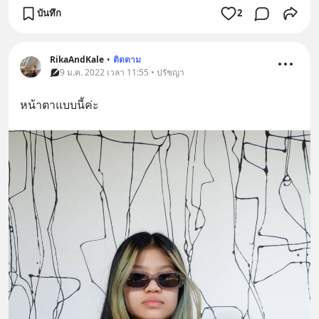
บันทึก
2
RikaAndKale
•
ติดตาม
9 ม.ค. 2022 เวลา 11:55 • ปรัชญา
หน้าตาแบบนี้​ค่ะ