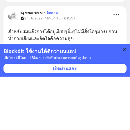
𝕮𝖟-𝕽𝖔𝖇𝖔𝖙 𝕿𝖗𝖆𝖉𝖊
•
ติดตาม
9 ม.ค. 2022 เวลา 01:15 • ปรัชญา
สำหรับผมแล้วการได้อยู่เงียบๆนิ่งๆไม่มีสิ่งใดๆมารบกวน
ทั้งกายเสียงและจิตใจคือความสุข
บันทึก
3
Blockdit ใช้งานได้ดีกว่าบนแอป
เปิดโพสต์นี้ในแอป Blockdit เพื่อรับประสบการณ์เต็มรูปแบบ
เปิดผ่านแอป
Paks.
•
ติดตาม
9 ม.ค. 2022 เวลา 00:16 • ปรัชญา
ผมอาจจะปั้นขึ้นเป็นรูปร่างอธิบายคุณไม่ได้
แต่ที่กำลังรู้สึกอยู่ตอนนี้ก็คือ ‘เรื่อยๆกำลังดี’ ครับ
บันทึก
2
ซุน เจียม
•
ติดตาม
8 ม.ค. 2022 เวลา 23:31 • ปรัชญา