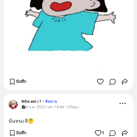
บันทึก
Who am i ?
•
ติดตาม
9 ม.ค. 2022 เวลา 18:44 • ปรัชญา
นั่นหนะสิ🤔
บันทึก
1