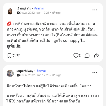
เจ้าหนูจำไม
•
ติดตาม
9 ม.ค. 2022 เวลา 12:25 • ปรัชญา
💋การที่ร่างกายผลิตเคมีบางอย่างของขึ้นในสมอง ผ่าน
ทาง ตา(ดู)หู (ฟัง)จมูก (กลิ่น)ปาก(กิน)ผิวสัมผัส(เย็น ร้อน 
หนาว เจ็บป่วยทางกาย) และใจ(ที่มโนกันไปตามแต่ล่ะคน
จะคิด) เกิดแล้วก็ดับ วนไปมา ถูกใจ so happy ไ
... 
ดูเพิ่มเติม
บันทึก
2
Superhiway
•
ติดตาม
9 ม.ค. 2022 เวลา 12:23 • ปรัชญา
นึกหน้าตาไม่ออก แต่รู้สึกได้ว่าคงจะมีรอยยิ้ม ใจเบาๆ
บางครั้งความสุขก็เรียบง่าย  แค่ได้เห็นหน้าลูก และภรรยา 
ได้ใช้เวลากับคนที่เรารัก ก็มีความสุขแล้วครับ