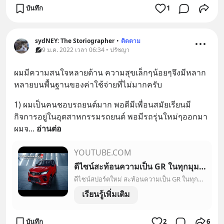
บันทึก
1
sydNEY: The Storiographer
•
ติดตาม
9 ม.ค. 2022 เวลา 06:34 • ปรัชญา
ผมมีความสนใจหลายด้าน ความสุขเล็กๆน้อยๆจึงมีหลาก
หลายบนพื้นฐานของค่าใช้จ่ายที่ไม่มากครับ
1) ผมเป็นคนชอบรถยนต์มาก พอดีมีเพื่อนสมัยเรียนมี
กิจการอยู่ในอุตสาหกรรมรถยนต์ พอมีรถรุ่นใหม่ๆออกมา 
ผมจ
... 
อ่านต่อ
YOUTUBE.COM
ดีไซน์สะท้อนความเป็น GR ในทุกมุมมอง NEW FORTUNER GR SPORT “RACE YOUR PRIDE AMBITION
ดีไซน์สปอร์ตใหม่ สะท้อนความเป็น GR ในทุกมุมมองNEW FORTUNER GR SPORT “RACE YOUR PRIDE AMBITION”รายละเอียดเพิ่มเติมคลิก https://bit.ly/2XR4OPW#NewFortunerGR #R...
เรียนรู้เพิ่มเติม
บันทึก
2
6