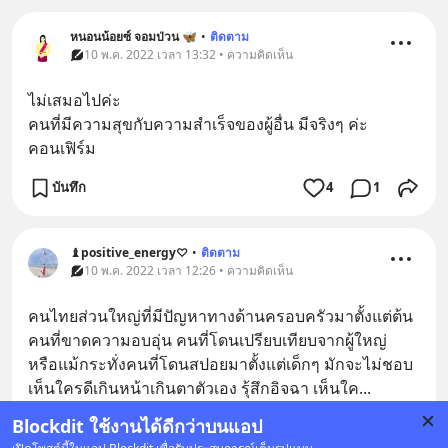
หนอนน้อยซ์ จอมป่วน 🦋
•
ติดตาม
10 พ.ค. 2022 เวลา 13:32 • ความคิดเห็น
ไม่เสมอไปค่ะ
คนที่มีความสุขกับความสำเร็จของผู้อื่น มีจริงๆ ค่ะ 
คอนเฟิร์ม
บันทึก
4
1
♝positive_energy♡
•
ติดตาม
10 พ.ค. 2022 เวลา 12:26 • ความคิดเห็น
คนไทยส่วนใหญ่ที่มีปัญหาทางด้านครอบครัวมาตั้งแต่ต้น 
คนที่ขาดความอบอุ่น คนที่โดนเปรียบเทียบจากผู้ใหญ่ 
หรือแม้กระทั่งคนที่โดนสปอยมาตั้งแต่เด็กๆ มักจะไม่ชอบ
เห็นใครดีเกินหน้าเกินตาตัวเอง รุ้สึกอิจฉา เห็นใค
... 
ดูเพิ่มเติม
Blockdit ใช้งานได้ดีกว่าบนแอป
1