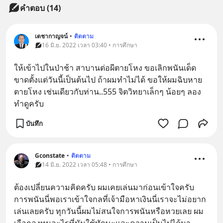
คำตอบ (14)
เดชากาญจน์
•
ติดตาม
16 มิ.ย. 2022 เวลา 03:40 • การศึกษา
ให้เข้าไปในป่าช้า สาบานต่อผีตายโหง ขอเลิกพนันเด็ด
ขาดตั้งแต่วันนี้เป็นต้นไป ถ้าผมทำไม่ได้ ขอให้ผมฉิบหาย
ตายโหง เช่นเดียวกับท่าน..555 จิตวิทยาเล็กๆ น้อยๆ ลอง
ทำดูครับ
บันทึก
Gconstate
•
ติดตาม
14 มิ.ย. 2022 เวลา 05:48 • การศึกษา
ต้องเปลี่ยนความคิดครับ ผมเคยเล่นมาก่อนเข้าใจครับ
การพนันนี่พอเราเข้าใจกลที่เจ้ามือหาเงินนี่เราจะไม่อยาก
เล่นเลยครับ ทุกวันนี้ผมไม่สนใจการพนันหรือหวยเลย ผม