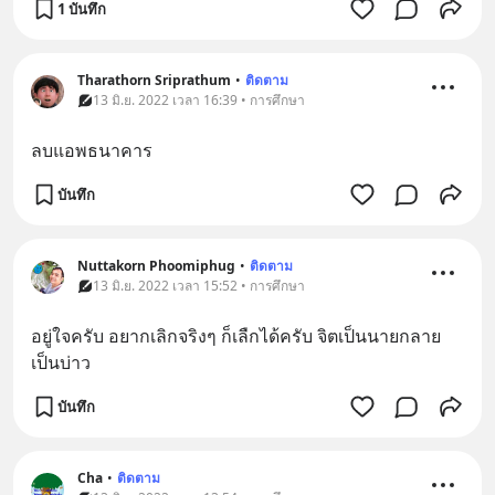
1 บันทึก
Tharathorn Sriprathum
•
ติดตาม
13 มิ.ย. 2022 เวลา 16:39 • การศึกษา
ลบแอพธนาคาร
บันทึก
Nuttakorn Phoomiphug
•
ติดตาม
13 มิ.ย. 2022 เวลา 15:52 • การศึกษา
อยู่ใจครับ อยากเลิกจริงๆ ก็เลืกได้ครับ จิตเป็นนายกลาย
เป็นบ่าว
บันทึก
Cha
•
ติดตาม