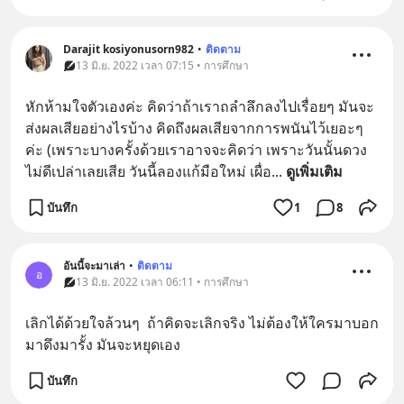
Darajit kosiyonusorn982
•
ติดตาม
13 มิ.ย. 2022 เวลา 07:15 • การศึกษา
หักห้ามใจตัวเองค่ะ คิดว่าถ้าเราถลำลึกลงไปเรื่อยๆ มันจะ
ส่งผลเสียอย่างไรบ้าง คิดถึงผลเสียจากการพนันไว้เยอะๆ
ค่ะ (เพราะบางครั้งด้วยเราอาจจะคิดว่า เพราะวันนั้นดวง
ไม่ดีเปล่าเลยเสีย วันนี้ลองแก้มือใหม่ เผื่อ
... 
ดูเพิ่มเติม
บันทึก
1
8
อันนี้จะมาเล่า
•
ติดตาม
อ
13 มิ.ย. 2022 เวลา 06:11 • การศึกษา
เลิกได้ด้วยใจล้วนๆ  ถ้าคิดจะเลิกจริง ไม่ต้องให้ใครมาบอก 
มาดึงมารั้ง มันจะหยุดเอง
บันทึก