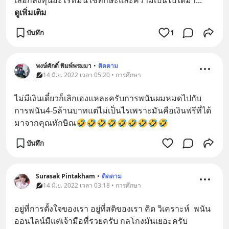
เลือกลงทุนอะไรที่มันใช้ทักษะและความเป็นไปได้มา
... 
ดูเพิ่มเติม
บันทึก
1
พงษ์ศักดิ์ พิมพ์พรมมา
•
ติดตาม
14 มิ.ย. 2022 เวลา 05:20 • การศึกษา
ไม่มีเงินเดี๋ยวก็เลิกเองแหละครับการพนันผมหมดไปกับ
การพนัน4-5ล้านบาทแต่ไม่เป็นไรเพราะมันคือเงินฟรีที่ได้
มาจากคุณทักษิณ🤣🤣🤣🤣🤣🤣🤣🤣🤣
บันทึก
Surasak Pintakham
•
ติดตาม
14 มิ.ย. 2022 เวลา 03:18 • การศึกษา
อยู่ที่การตั้งใจของเรา อยู่ที่สติของเรา คิด วิเคราะห์  พนัน
ออนไลน์มีแต่เจ้ามือที่รวยครับ กลโกงมันเยอะครับ