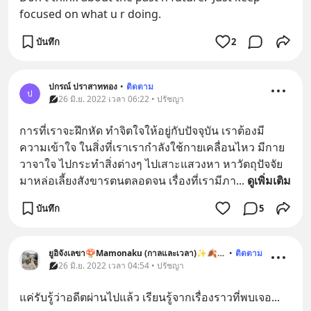
focused on what u r doing.
บันทึก
2
ปกรณ์ ปราสาททอง
•
ติดตาม
ป
26 มิ.ย. 2022 เวลา 06:22 • ปรัชญา
การที่เราจะฝึกหัด ทำจิตใจให้อยู่กับปัจจุบัน เราต้องมี
ความเข้าใจ ในสิ่งที่เราเรากำลังใช้กายเคลื่อนไหว มีกาย
วาจาใจ ไปกระทำสิ่งต่างๆ ไปเสาะแสวงหา หาวัตถุปัจจัย 
มาหล่อเลี้ยงสังขารตนตลอดจน เรื่องที่เรามีภา
... 
ดูเพิ่มเติม
บันทึก
5
ยูอิจังเลขา🍄Mamonaku (กาลและเวลา)✨🍂🍃🐞🐶
•
ติดตาม
26 มิ.ย. 2022 เวลา 04:54 • ปรัชญา
แค่รับรู้ว่าอดีตผ่านไปแล้ว เรียนรู้จากเรื่องราวที่พบเจอ...