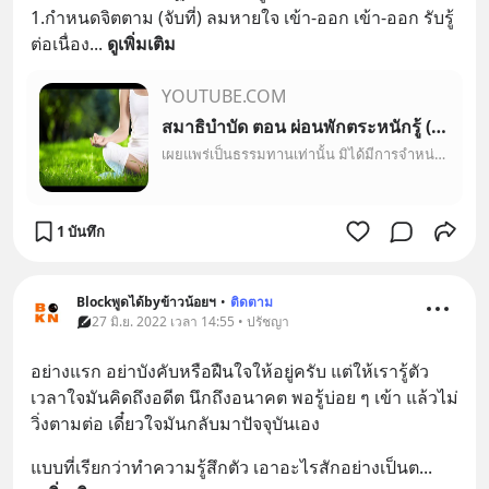
1.กำหนดจิตตาม (จับที่) ลมหายใจ เข้า-ออก เข้า-ออก รับรู้
ต่อเนื่อง
... 
ดูเพิ่มเติม
YOUTUBE.COM
สมาธิบำบัด ตอน ผ่อนพักตระหนักรู้ (ไม่มีโฆษณา)
เผยแพร่เป็นธรรมทานเท่านั้น มิได้มีการจำหน่ายค้าขายและหวังผลไรแต่ประการใด ซึ่งทางผู้จัดทำมิใช่เจ้าของลิขสิทธิ์ บทสวดมนต์และภาพเหล่านี้ ทางผู้จัดทำมิได้มีเจตนา...
1 บันทึก
Blockพูดได้byข้าวน้อยฯ
•
ติดตาม
27 มิ.ย. 2022 เวลา 14:55 • ปรัชญา
อย่างแรก อย่าบังคับหรือฝืนใจให้อยู่ครับ แต่ให้เรารู้ตัว
เวลาใจมันคิดถึงอดีต นึกถึงอนาคต พอรู้บ่อย ๆ เข้า แล้วไม่
วิ่งตามต่อ เดี๋ยวใจมันกลับมาปัจจุบันเอง
แบบที่เรียกว่าทำความรู้สึกตัว เอาอะไรสักอย่างเป็นต
... 