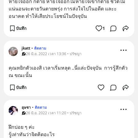
หายใจออก ก็ตาย หายใจออกไม่หายใจเข้าก็ตาย ชีวิตไม่
แน่นอนจะตายวันตายพรุ่ง การส่งใจไปในอดีต และะ
อนาคต ทำให้เสียประโยชน์ในปัจจุบัน
บันทึก
1
jkatt
•
ติดตาม
26 มิ.ย. 2022 เวลา 13:36 • ปรัชญา
คุณหยิกตัวเองสิ เวลาเริ่มหลุด ..นี่แล่ะปัจจุบัน  การรู้สึกตัว 
ณ ขณะนั้น
บันทึก
อุษชา
•
ติดตาม
26 มิ.ย. 2022 เวลา 11:20 • ปรัชญา
ฝึกบ่อย ๆ ค่ะ 
รู้เท่าทันว่าจิตคิดอะไร 