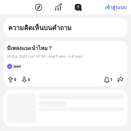
เข้าสู่ระบบ
ความคิดเห็นบนคำถาม
มีเพลงแนะนำไหม ?
26 มิ.ย. 2022 เวลา 07:39 • ดนตรี เพลง • 4 คำตอบ
Jaan
J
0
0
1