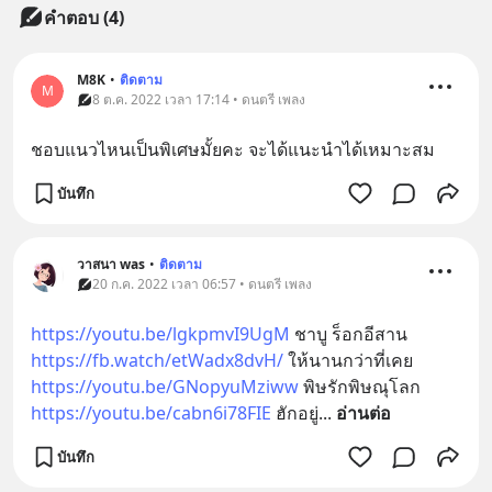
คำตอบ (4)
M8K
•
ติดตาม
M
8 ต.ค. 2022 เวลา 17:14 • ดนตรี เพลง
ชอบแนวไหนเป็นพิเศษมั้ยคะ จะได้แนะนำได้เหมาะสม
บันทึก
วาสนา was
•
ติดตาม
20 ก.ค. 2022 เวลา 06:57 • ดนตรี เพลง
https://youtu.be/lgkpmvI9UgM
 ชาบู ร็อกอีสาน
https://fb.watch/etWadx8dvH/
 ให้นานกว่าที่เคย
https://youtu.be/GNopyuMziww
 พิษรักพิษณุโลก
https://youtu.be/cabn6i78FIE
 ฮักอยู่
... 
อ่านต่อ
บันทึก