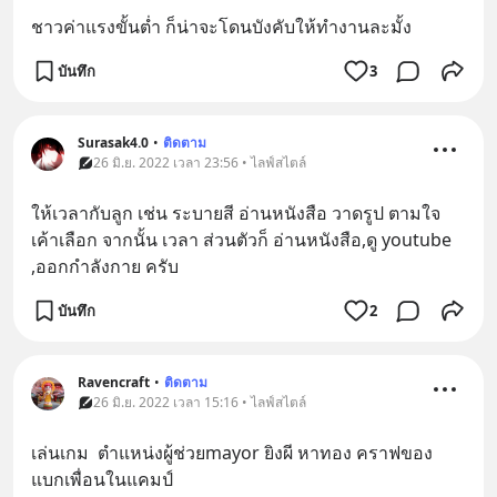
ชาวค่าแรงขั้นต่ำ ก็น่าจะโดนบังคับให้ทำงานละมั้ง
บันทึก
3
Surasak4.0
•
ติดตาม
26 มิ.ย. 2022 เวลา 23:56 • ไลฟ์สไตล์
ให้เวลากับลูก เช่น ระบายสี อ่านหนังสือ วาดรูป ตามใจ
เค้าเลือก จากนั้น เวลา ส่วนตัวก็ อ่านหนังสือ,ดู youtube 
,ออกกำลังกาย ครับ
บันทึก
2
Ravencraft
•
ติดตาม
26 มิ.ย. 2022 เวลา 15:16 • ไลฟ์สไตล์
เล่นเกม  ตำแหน่งผู้ช่วยmayor ยิงผี หาทอง คราฟของ 
แบกเพื่อนในแคมป์