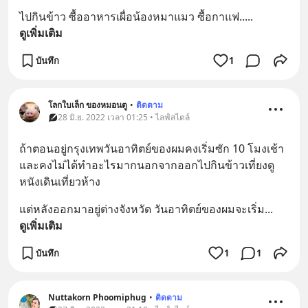
ไปกินข้าว ซื้ออาหารเผื่อน้องหมาแมว ซื้อกาแฟ..
... 
ดูเพิ่มเติม
บันทึก
1
โลกใบเล็ก ของหมอนตู
•
ติดตาม
28 มิ.ย. 2022 เวลา 01:25 • ไลฟ์สไตล์
ถ้าตอนอยู่กรุงเทพวันอาทิตย์ของผมคงเริ่มซัก 10 โมงเช้า
และคงไม่ได้ทำอะไรมากนอกจากออกไปกินข้าวเที่ยงดู
หนังเดินเที่ยวห้าง
แต่หลังออกมาอยู่ต่างจังหวัด วันอาทิตย์ของผมจะเริ่ม
... 
ดูเพิ่มเติม
บันทึก
1
1
Nuttakorn Phoomiphug
•
ติดตาม