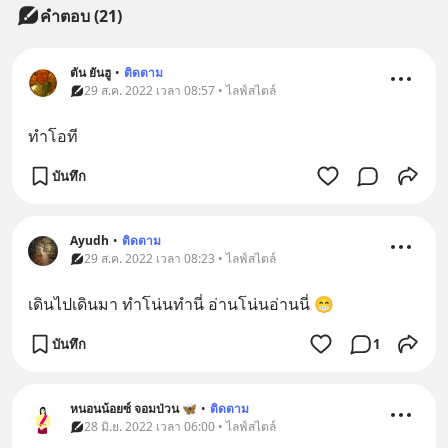
คำตอบ (21)
ตัน ยันฮู
•
ติดตาม
29 ส.ค. 2022 เวลา 08:57 • ไลฟ์สไตล์
ทำโอที
บันทึก
Ayudh
•
ติดตาม
29 ส.ค. 2022 เวลา 08:23 • ไลฟ์สไตล์
เดินไปเดินมา ทำโน่นทำนี่ อ่านโน่นอ่านนี่ 😁
บันทึก
1
หนอนน้อยซ์ จอมป่วน 🦋
•
ติดตาม
28 มิ.ย. 2022 เวลา 06:00 • ไลฟ์สไตล์