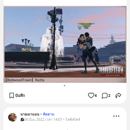
บันทึก
4
2
นายเมาแมน
•
ติดตาม
26 มิ.ย. 2022 เวลา 14:07 • ไลฟ์สไตล์