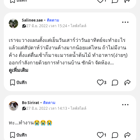
Salinee.sae
•
ติดตาม
27 มิ.ย. 2022 เวลา 15:24 • ไลฟ์สไตล์
เราจะวางแผนตั้งแต่เย็นวันเสาร์ว่าวันอาทิตย์จะทำอะไร 
แล้วแต่สัปดาห์ว่ามีงานค้างมากน้อยแค่ไหน ถ้าไม่มีงาน
ค้าง ตั้งแต่ตื่นเช้าก็มาจะมารดน้ำต้นไม้ ทำอาหาร(ง่ายๆ) 
ออกกำลังกายด้วยการทำงานบ้าน ซักผ้า จัดห้อง
... 
ดูเพิ่มเติม
บันทึก
3
Bo Sirirat
•
ติดตาม
27 มิ.ย. 2022 เวลา 14:13 • ไลฟ์สไตล์
ทะ...ทำงาน😭😭😭
บันทึก
1