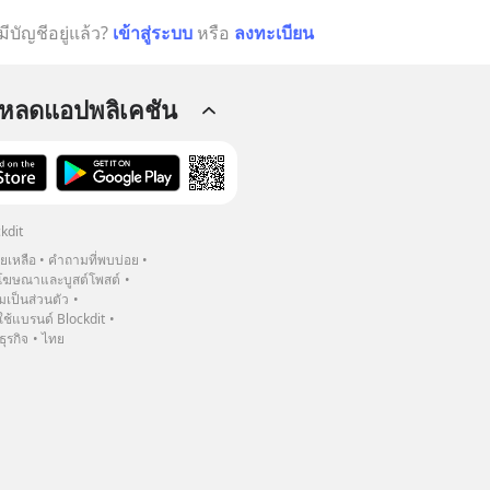
มีบัญชีอยู่แล้ว?
เข้าสู่ระบบ
หรือ
ลงทะเบียน
โหลดแอปพลิเคชัน
kdit
วยเหลือ
คำถามที่พบบ่อย
ฆษณาและบูสต์โพสต์
เป็นส่วนตัว
้แบรนด์ Blockdit
ธุรกิจ
ไทย