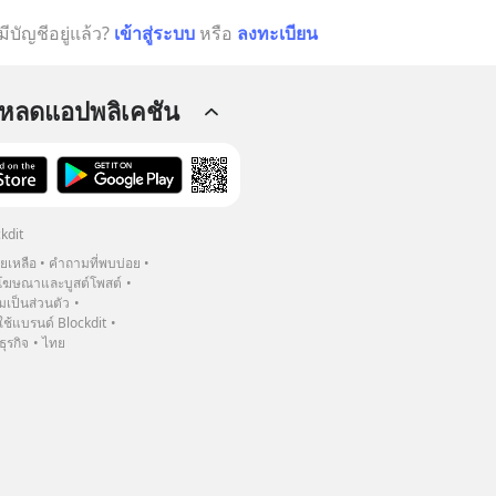
มีบัญชีอยู่แล้ว?
เข้าสู่ระบบ
หรือ
ลงทะเบียน
โหลดแอปพลิเคชัน
kdit
วยเหลือ
คำถามที่พบบ่อย
ฆษณาและบูสต์โพสต์
เป็นส่วนตัว
้แบรนด์ Blockdit
ธุรกิจ
ไทย