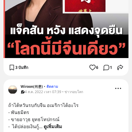
3 บันทึก
6
1
Wiroon(위룬)
•
ติดตาม
4 ส.ค. 2022 เวลา 07:39 • ข่าวรอบโลก
ถ้าไต้หวันรบกับจีน อเมริกาได้อะไร
- พันธมิตร
- ขายอาวุธ ยุทธโทปกรณ์
-  ได้ปล่อยเงินกู้
... 
ดูเพิ่มเติม