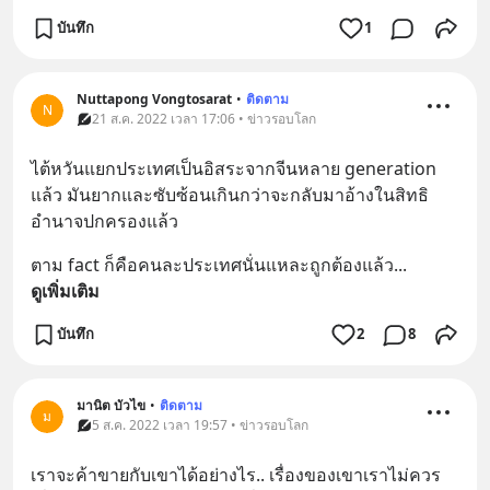
บันทึก
1
Nuttapong Vongtosarat
•
ติดตาม
N
21 ส.ค. 2022 เวลา 17:06 • ข่าวรอบโลก
ไต้หวันแยกประเทศเป็นอิสระจากจีนหลาย generation 
แล้ว มันยากและซับซ้อนเกินกว่าจะกลับมาอ้างในสิทธิ
อำนาจปกครองแล้ว
ตาม fact ก็คือคนละประเทศนั่นแหละถูกต้องแล้ว
... 
ดูเพิ่มเติม
บันทึก
2
8
มานิต บัวไข
•
ติดตาม
ม
5 ส.ค. 2022 เวลา 19:57 • ข่าวรอบโลก
เรา​จะ​ค้า​ขาย​กับ​เขา​ได้​อย่างไร.. เรื่อง​ของ​เขา​เรา​ไม่​ควร​