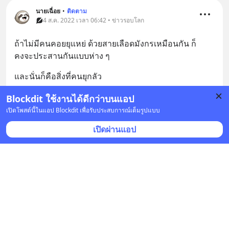
นายเฉื่อย
•
ติดตาม
4 ส.ค. 2022 เวลา 06:42 • ข่าวรอบโลก
ถ้าไม่มีคนคอยยุแหย่ ด้วยสายเลือดมังกรเหมือนกัน ก็
คงจะประสานกันแบบห่าง ๆ
และนั่นก็คือสิ่งที่คนยุกลัว
บันทึก
4
Blockdit ใช้งานได้ดีกว่าบนแอป
เปิดโพสต์นี้ในแอป Blockdit เพื่อรับประสบการณ์เต็มรูปแบบ
เปิดผ่านแอป
tt
•
ติดตาม
t
4 ส.ค. 2022 เวลา 06:29 • ข่าวรอบโลก
มันก็เป็นอย่างนี้ มาตั้งนมนานแล้วล่ะครับ จีนก็ยึดนโยบาย
จีนเดียว ส่วนไต้หวันก็ไม่คิดว่าตัวเองเป็นส่วนหนึ่งของจีน 
ก็ไม่เห็นจีนจะเอากองทัพไปยึดไต้หวันซักที จีนเขารู้สึกถึง
กระแสโลกเป็นอย่างดี และเดินยุทธศ
... 
ดูเพิ่มเติม
บันทึก
5