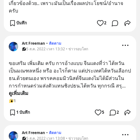
เกี่ยวข้อง​ด้วย.. เพราะ​มัน​เป็น​เรื่อง​ผลประโยชน์​/อำนาจ​
ครับ​
บันทึก
2
Art Freeman
•
ติดตาม
5 ส.ค. 2022 เวลา 13:32 • ข่าวรอบโลก
ขอเสริม เพิ่มเติม ครับ การอ้างแบบ จีนแดงที่ว่า ไต้หวัน
เป็นมณฑลหนึ่ง หรือ อะไรก็ตาม แต่ประเทศไต้หวันเลือกป
ธน.ด้วยตนเอง พรรคคอมมิวนิสต์จีนแดงไม่ได้มีส่วนใน
การกำหนดร่วมส่งตัวแทนชิงปธน.ไต้หวัน ทุกกรณี สรุ
... 
ดูเพิ่มเติม
1
1 บันทึก
5
2
Art Freeman
•
ติดตาม
5 ส.ค. 2022 เวลา 13:08 • ข่าวรอบโลก