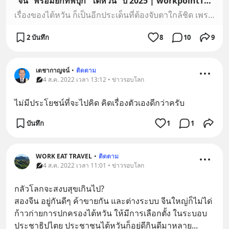
“จีน” พร้อมยกทัพบุก “ไต้หวัน” ปี 2025 | workpointTODAY
เรื่องของไต้หวัน ก็เป็นอีกประเด็นที่ต้องจับตาใกล้ชิด เพราะในช่วงเกือบสัปดาห์ที่ผ่านมา มีความตึงเครียดเกิดขึ้น หลังจีนส่งเครื่องบินรบเข้าไปในจุดที่ไต้หวันบอกว...
2 บันทึก
8
10
9
เดชากาญจน์
•
ติดตาม
4 ส.ค. 2022 เวลา 13:12 • ข่าวรอบโลก
ไม่มีประโยชน์ที่จะไปคิด คิดเรื่องตัวเองดีกว่าครับ
บันทึก
1
1
WORK EAT TRAVEL
•
ติดตาม
4 ส.ค. 2022 เวลา 11:01 • ข่าวรอบโลก
กลัวโลกจะสงบสุขเกินไป?
สองจีน อยู่กันดีๆ ค้าขายกัน และต่างระบบ จีนใหญ่ก็ไม่ได่
ก้าวก่ายการปกครองไต้หวัน ให้มีการเลือกตั้ง ในระบอบ
ประชาธิปไตย ประชาชนไต้หวันก็อยู่ดีกินดีมาหลาย
... 