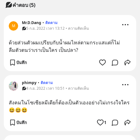
คำตอบ (5)
Mr.D.Dang
•
ติดตาม
M
5 ก.ย. 2022 เวลา 13:12 • ความคิดเห็น
ด้วยส่วนตัวผมเปรียบกับน้ำผมไหล่ตามกระแสแต่ก็ไม่
ลืมตัวตนว่าเราเป็นใคร เป็นปลา?
บันทึก
phimpy
•
ติดตาม
4 ก.ย. 2022 เวลา 10:51 • ความคิดเห็น
สังคมในโซเชียลมีเดียก็ต้องเป็นตัวเองอย่างไม่เกรงใจใคร
😆😆😆
บันทึก
1