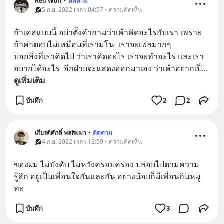
Red Wolf
•
ติดตาม
5 ก.ย. 2022 เวลา 04:57 • ความคิดเห็น
ถ้าเคสแบบนี้ อย่าตั้งคำถามว่าเค้าคิดอะไรกับเรา เพราะ
ถ้าคำตอบไม่เหมือนที่เรามโน  เราจะเฟลมากๆ
บอกสิ่งที่เราคิดไป ว่าเราคิดอะไร เราจะทำอะไร และเรา
อยากได้อะไร  อีกฝ่ายจะแสดงออกมาเอง ว่าเค้าอยากเป็
... 
ดูเพิ่มเติม
บันทึก
2
2
เกียรติศักดิ์ พลสิมมา
•
ติดตาม
4 ก.ย. 2022 เวลา 13:59 • ความคิดเห็น
ของผม ไม่บังคับ ไม่หวังครอบครอง ปล่อยไปตามความ
รู้สึก อยู่เป็นเพื่อนใจกันและกัน อย่างน้อยก็มีเพื่อนกินหมู
ทะ
บันทึก
3