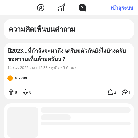
เข้าสู่ระบบ
ความคิดเห็นบนคำถาม
ปี2023...ที่กำลีงจะมาถึง เตรียมตัวกันยังไงบ้างครับ
ขอความเห็นด้วยครับบ ?
14 ธ.ค. 2022 เวลา 12:33 • ธุรกิจ • 5 คำตอบ
767289
0
0
2
1