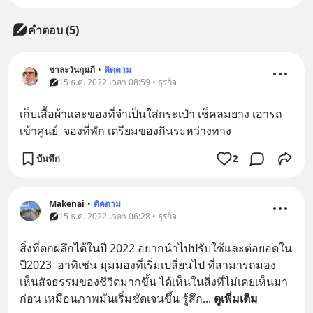
คำตอบ (5)
ชาละวันกุมภี
•
ติดตาม
15 ธ.ค. 2022 เวลา 08:59 • ธุรกิจ
เก็บเสื้อผ้าและของที่จำเป็นใส่กระเป๋า เช็คลมยาง เอารถ
เข้าศูนย์  จองที่พัก เตรียมของกินระหว่างทาง
บันทึก
2
Makenai
•
ติดตาม
15 ธ.ค. 2022 เวลา 06:28 • ธุรกิจ
สิ่งที่ตกผลึกได้ในปี 2022 อยากนำไปปรับใช้และต่อยอดใน 
ปี2023  อาทิเช่น มุมมองที่เริ่มเปลี่ยนไป ที่สามารถมอง
เห็นสัจธรรมของชีวิตมากขึ้น ได้เห็นในสิ่งที่ไม่เคยเห็นมา
ก่อน เหมือนภาพมันเริ่มชัดเจนขึ้น รู้สึก
... 
ดูเพิ่มเติม