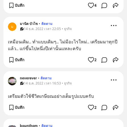
บันทึก
4
มานิต บัวไข
•
ติดตาม
ม
14 ธ.ค. 2022 เวลา 22:05 • ธุรกิจ
เหมือน​เดิม.. ท​ำ​แบบ​เดิมๆ.. ไม่​มี​อะไร​ใหม่.. เตรียม​มา​ทุก​ปี
แล้ว.. แก่​ขึ้นไป​หนึ่ง​ปี​เท่านั้น​แหละ​ครับ​
บันทึก
2
neverever
•
ติดตาม
14 ธ.ค. 2022 เวลา 16:53 • ธุรกิจ
เตรียมตัวใช้ชีวิตเกษียณอย่างเต็มรูปแบบครับ
บันทึก
2
bounthom
•
ติดตาม