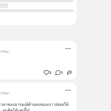
• ปรัชญา
2
1
• ปรัชญา
ช่วงเวลาของอารมณ์ด้านลบของเรา ปล่อยให้
.. ผมคิดได้แค่เนี้ย!