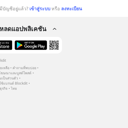
มีบัญชีอยู่แล้ว?
เข้าสู่ระบบ
หรือ
ลงทะเบียน
โหลดแอปพลิเคชัน
kdit
วยเหลือ
คำถามที่พบบ่อย
ฆษณาและบูสต์โพสต์
เป็นส่วนตัว
้แบรนด์ Blockdit
ธุรกิจ
ไทย