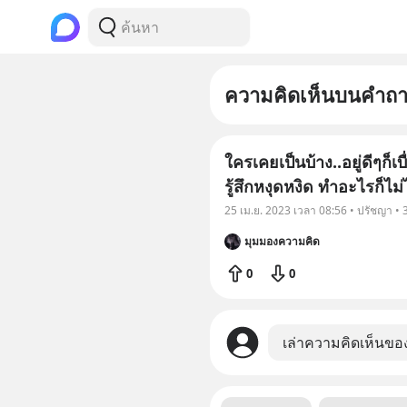
ความคิดเห็นบนคำถ
ใครเคยเป็นบ้าง..อยู่ดีๆก็เบ
รู้สึกหงุดหงิด ทำอะไรก็ไม่
25 เม.ย. 2023 เวลา 08:56 • ปรัชญา •
มุมมองความคิด
0
0
เล่าความคิดเห็นขอ