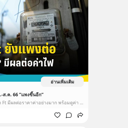
อ่านเพิ่มเติม
.-ส.ค. 66 ”แพงขึ้นอีก”
เปิดความหมายแท้จริงของ ค่า Ft มีผลต่อราคาค่าอย่างมาก พร้อมดูค่า Ft ล่วงหน้าเดือน พ.ค.-ส.ค.แพงกว่าปัจจุบัน