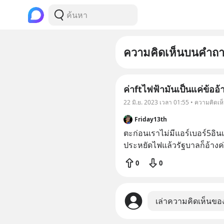
ความคิดเห็นบนคำถ
ค่าftไฟฟ้ามันเป็นแค่ข้ออ้
22 มิ.ย. 2023 เวลา 01:55 • ความคิดเห
Friday13th
ตะก่อนเราไม่มีแอร์เบอร์5อิน
ประหยัดไฟแล้วรัฐบาลก็อ้างค
0
0
เล่าความคิดเห็นขอ