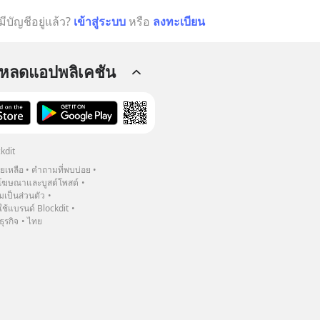
มีบัญชีอยู่แล้ว?
เข้าสู่ระบบ
หรือ
ลงทะเบียน
โหลดแอปพลิเคชัน
kdit
วยเหลือ
คำถามที่พบบ่อย
ฆษณาและบูสต์โพสต์
เป็นส่วนตัว
้แบรนด์ Blockdit
ธุรกิจ
ไทย