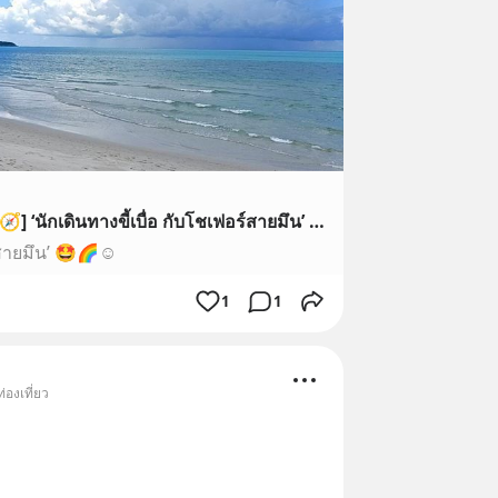
[หนอนน้อยซ์เจ้าปัญหา 🌈💕🧭] ‘นักเดินทางขี้เบื่อ กับโชเฟอร์สายมึน’ 🤩🌈☺️ แถมยัยนักเดินทางรายนี้ ก็ออกจะอึนๆ อีกต่ะหาก มันส์เค้าล่ะะ งานเน้ .. !? 🤣🤭💫
ร์สายมึน’ 🤩🌈☺️
1
1
่องเที่ยว