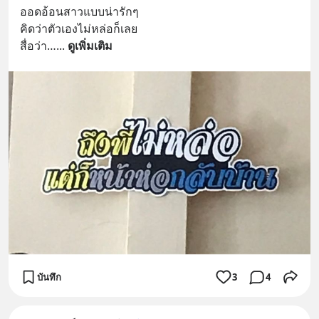
ออดอ้อนสาวแบบน่ารักๆ
คิดว่าตัวเองไม่หล่อก็เลย
สื่อว่า…
... 
ดูเพิ่มเติม
บันทึก
3
4