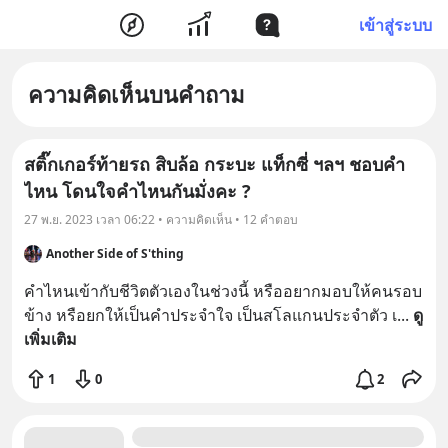
เข้าสู่ระบบ
ความคิดเห็นบนคำถาม
สติ๊กเกอร์ท้ายรถ สิบล้อ กระบะ แท็กซี่ ฯลฯ ชอบคำ
ไหน โดนใจคำไหนกันมั่งคะ ?
27 พ.ย. 2023 เวลา 06:22 • ความคิดเห็น • 12 คำตอบ
Another Side of S'thing
คำไหนเข้ากับชีวิตตัวเองในช่วงนี้ หรืออยากมอบให้คนรอบ
ข้าง หรือยกให้เป็นคำประจำใจ เป็นสโลแกนประจำตัว เ
... 
ดู
เพิ่มเติม
1
0
2