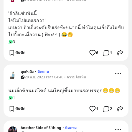
'ถ้าอิแข่บพันนี้
ไซ่ไม่ไปแต่แรกวา'
แปลว่า ถ้าเอ็งจะขับรีบเร่งซ้ะขนาดนี้ ทำไมคุนเอ็งถึงไม่ขับ
ไปตั้งกะเมื่อวาน ( ฟ้ะะ!?! ) 😂🤭
3
บันทึก
6
1
คุยกับคิง
•
ติดตาม
28 พ.ย. 2023 เวลา 04:40 • ความคิดเห็น
นมเล็กซ้อนมอไซค์ นมใหญ่ขึ้นมาบนรถบรรทุก😁😁😁
1
บันทึก
1
2
Another Side of S'thing
•
ติดตาม