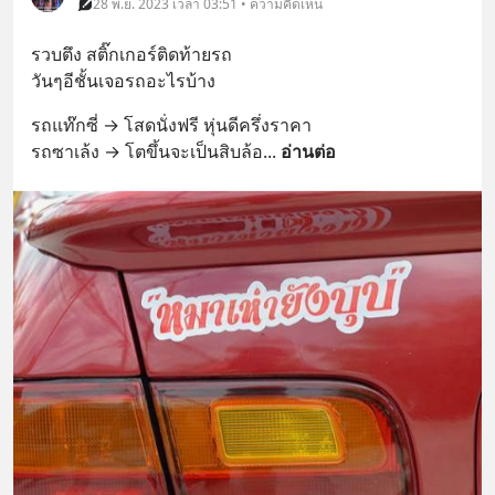
28 พ.ย. 2023 เวลา 03:51 • ความคิดเห็น
รวบตึง สติ๊กเกอร์ติดท้ายรถ
วันๆอีชั้นเจอรถอะไรบ้าง
รถแท๊กซี่ → โสดนั่งฟรี หุ่นดีครึ่งราคา
รถซาเล้ง → โตขึ้นจะเป็นสิบล้อ
... 
อ่านต่อ