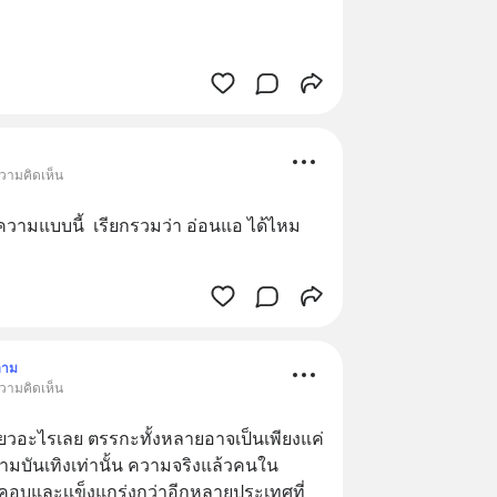
ความคิดเห็น
วามแบบนี้  เรียกรวมว่า อ่อนแอ ได้ไหม
ตาม
ความคิดเห็น
ี้ยวอะไรเลย ตรรกะทั้งหลายอาจเป็นเพียงแค่
มบันเทิงเท่านั้น ความจริงแล้วคนใน
คอบและเเข็งแกร่งกว่าอีกหลายประเทศที่