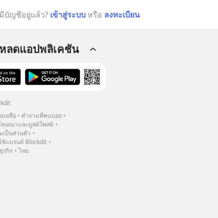
มีบัญชีอยู่แล้ว?
เข้าสู่ระบบ
หรือ
ลงทะเบียน
โหลดแอปพลิเคชัน
kdit
วยเหลือ
คำถามที่พบบ่อย
ฆษณาและบูสต์โพสต์
เป็นส่วนตัว
้แบรนด์ Blockdit
ธุรกิจ
ไทย