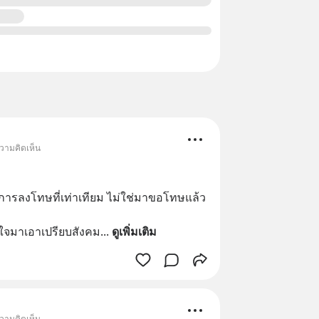
ความคิดเห็น
้รับการลงโทษที่เท่าเทียม ไม่ใช่มาขอโทษแล้ว
้ำใจมาเอาเปรียบสังคม
... 
ดูเพิ่มเติม
ความคิดเห็น