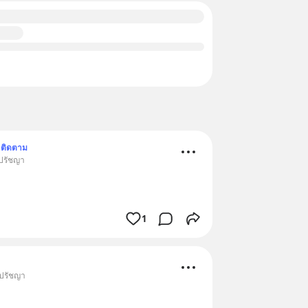
ติดตาม
 ปรัชญา
1
 ปรัชญา