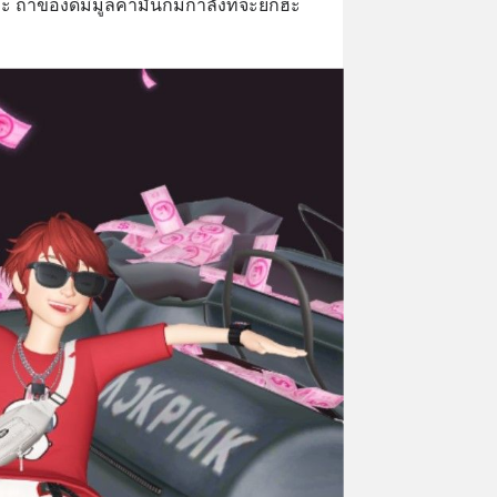
ะ ถ้าของดีมีมูลค่ามันก็มีกำลังที่จะยกฮะ