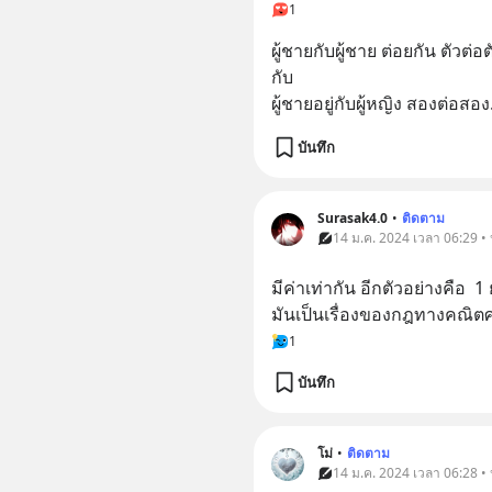
1
ผู้ชายกับผู้ชาย ต่อยกัน ตัวต่อต
กับ 
ผู้ชายอยู่กับผู้หญิง สองต่อสอง
บันทึก
Surasak4.0
•
ติดตาม
14 ม.ค. 2024 เวลา 06:29 •
มีค่าเท่ากัน อีกตัวอย่างคือ  1
มันเป็นเรื่องของกฎทางคณิตศ
1
บันทึก
โม่
•
ติดตาม
14 ม.ค. 2024 เวลา 06:28 •