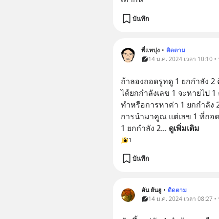
บันทึก
พี่แทปุง
•
ติดตาม
14 ม.ค. 2024 เวลา 10:10 •
ถ้าลองถอดรูทดู 1 ยกกำลัง 2 คือ
ได้ยกกำลังเลข 1 จะหายไป 1 ต
ทำหรือการหาค่า 1 ยกกำลัง 2
การนำมาคูณ แต่เลข 1 ที่ถอดรู
1 ยกกำลัง 2
... 
ดูเพิ่มเติม
1
บันทึก
ตัน ยันฮู
•
ติดตาม
14 ม.ค. 2024 เวลา 08:27 •