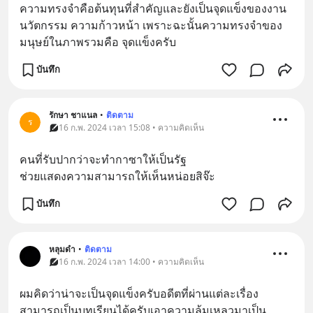
ความทรงจำคือต้นทุนที่สำคัญและยังเป็นจุดแข็งของงาน
นวัตกรรม ความก้าวหน้า เพราะฉะนั้นความทรงจำของ
มนุษย์ในภาพรวมคือ จุดแข็งครับ
บันทึก
รักษา ชาแนล
•
ติดตาม
ร
16 ก.พ. 2024 เวลา 15:08 • ความคิดเห็น
คนที่รับปากว่าจะทำกาซาให้เป็นรัฐ
ช่วยแสดงความสามารถให้เห็นหน่อยสิจ๊ะ
บันทึก
หลุมดำ
•
ติดตาม
16 ก.พ. 2024 เวลา 14:00 • ความคิดเห็น
ผมคิดว่าน่าจะเป็นจุดแข็งครับอดีตที่ผ่านแต่ละเรื่อง
สามารถเป็นบทเรียนได้ครับเอาความล้มเหลวมาเป็น