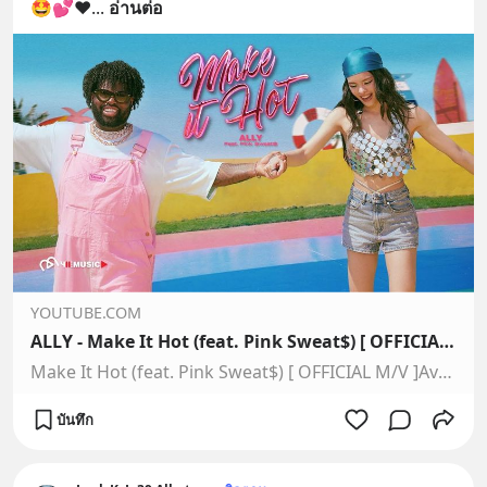
🤩💕❤️
... 
อ่านต่อ
YOUTUBE.COM
ALLY - Make It Hot (feat. Pink Sweat$) [ OFFICIAL M/V ]
Make It Hot (feat. Pink Sweat$) [ OFFICIAL M/V ]Available Now on All Platform📀 https://ADA411ALLY.lnk.to/MakeItHotFeatPinkSweat#ทำมันให้ร้อน #MakeIt…
บันทึก