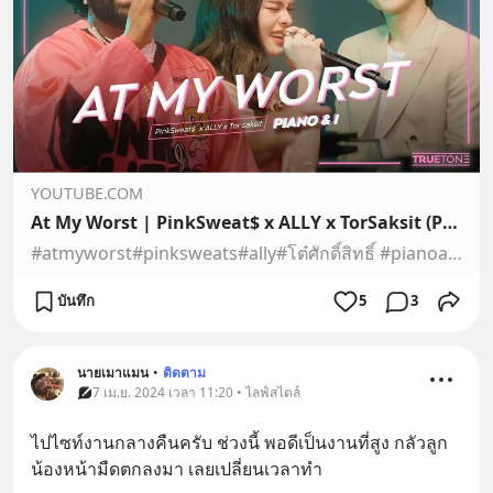
YOUTUBE.COM
At My Worst | PinkSweat$ x ALLY x TorSaksit (Piano & i Live)
#atmyworst#pinksweats#ally#โต๋ศักดิ์สิทธิ์ #pianoandi
บันทึก
5
3
นายเมาแมน
•
ติดตาม
7 เม.ย. 2024 เวลา 11:20 • ไลฟ์สไตล์
ไปไซท์งานกลางคืนครับ ช่วงนี้ พอดีเป็นงานที่สูง กลัวลูก
น้องหน้ามืดตกลงมา เลยเปลี่ยนเวลาทำ