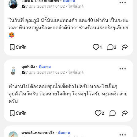
Luck K. L-39 Albatros
•
ติดตาม
7 เม.ย. 2024 เวลา 04:02 • ไลฟ์สไตล์
ในวันที่ อุณภูมิ นำ้มันและทองคำ แตะ40 เท่ากัน เป็นระยะ
เวลาทีน่าหดหู่หรือจะจดจำดีน้าาาช่างร้อนแรงจริงๆเล้ยยย
🥵
บันทึก
1
2
คุยกับคิง
•
ติดตาม
7 เม.ย. 2024 เวลา 03:02 • ไลฟ์สไตล์
ทำงานไป ต้องคอยชุบน้ำเช็ดตัวไปครับ หาอะไรเย็นๆ
ลูบตัวไหว้ครับ ต้องหายใจลึกๆ ใจร่มๆไว้ครับ หงุดหงิดง่าย
ครับ
บันทึก
2
ศาสตร์แห่งความจริง
•
ติดตาม