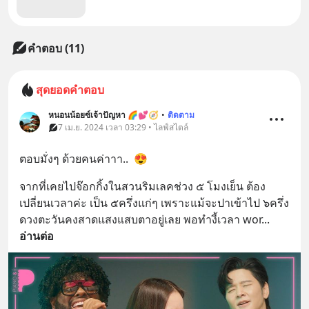
คำตอบ (11)
สุดยอดคำตอบ
หนอนน้อยซ์เจ้าปัญหา 🌈💕🧭
•
ติดตาม
7 เม.ย. 2024 เวลา 03:29 • ไลฟ์สไตล์
ตอบมั่งๆ ด้วยคนค่าาา..  😍
จากที่เคยไปจ๊อกกิ้งในสวนริมเลคช่วง ๕ โมงเย็น ต้อง
เปลี่ยนเวลาค่ะ เป็น ๕ครึ่งแก่ๆ เพราะแม้จะปาเข้าไป ๖ครึ่ง 
ดวงตะวันคงสาดแสงแสบตาอยู่เลย พอทำงี้เวลา wor
... 
อ่านต่อ