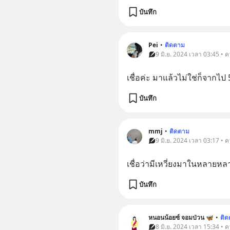
บันทึก
Pei
•
ติดตาม
9 มิ.ย. 2024 เวลา 03:45 • 
เชื่อค่ะ มาแล้วไม่ใช่ก็จากไป
บันทึก
mmj
•
ติดตาม
9 มิ.ย. 2024 เวลา 03:17 • 
เชื่อว่ามีเหวี่ยงมาในหลายห
บันทึก
หนอนน้อยซ์ จอมป่วน 🦋
•
ติ
8 มิ.ย. 2024 เวลา 15:34 • 