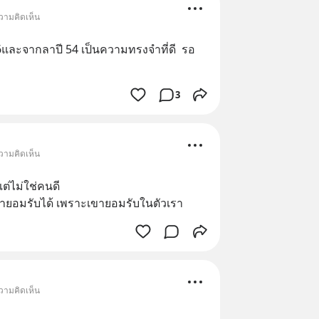
ความคิดเห็น
6และจากลาปี 54 เป็นความทรงจำที่ดี  รอ
3
ความคิดเห็น
แต่ไม่ใช่คนดี 
 เรายอมรับได้ เพราะเขายอมรับในตัวเรา
ความคิดเห็น