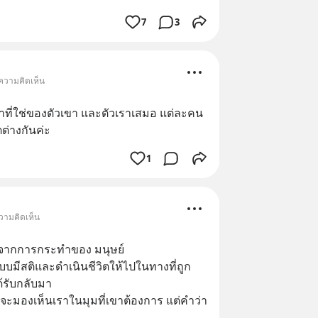
7
3
 ความคิดเห็น
ลาที่ใช่ของตัวเขา และตัวเราเสมอ แต่ละคน
ตต่างกันค่ะ
1
ความคิดเห็น
ากจากการกระทำของ มนุษย์
แบบมีสติและดำเนินชีวิตให้ไปในทางที่ถูก 
ด้รับกลับมา 
าจะมองเห็นเราในมุมที่เขาต้องการ แต่คำว่า