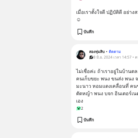
เมื่อเราตั้งใจดี ปฏิบัติดี อย่า
☺️
บันทึก
สองทุ่มสิบ
•
ติดตาม
8 มิ.ย. 2024 เวลา 14:57 • 
ไม่เชื่อค่ะ ถ้าเราอยู่ในบ้านต
คนเก็บขยะ พนง ขนส่ง พนง 
มะนาว หอมแดงเคลื่อนที่ คน
ตัดหญ้า พนง บจก อินเตอร์เนต
เอง
2
บันทึก