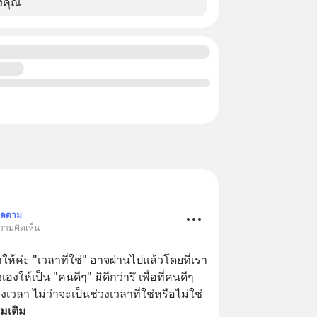
งคุณ
ิดตาม
ความคิดเห็น
ห้ค่ะ "เวลาที่ใช่" อาจผ่านไปแล้วโดยที่เรา
วเองให้เป็น "คนดีๆ" มิดีกว่ารึ เพื่อที่คนดีๆ
งเวลา ไม่ว่าจะเป็นช่วงเวลาที่ใช่หรือไม่ใช่ 
ิ่มเติม