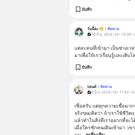
บันทึก
วันนี้คะ 😁
•
ติดตาม
10 มิ.ย. 2024 เวลา 18:38 •
แต่ละคนที่เข้ามา เป็นช่วงเว
มาเพื่อให้เราเรียนรู้และเติบโ
บันทึก
ปอนด์
•
ติดตาม
9 มิ.ย. 2024 เวลา 17:03 • 
เชื่อครับ แต่ทุกความเชื่อม
จริงๆผมคิดว่า ถ้าเราใช้ชีวิต
แล้วทำในสิ่งที่เราอยากที่จะไ
เมื่อใครซักคนเดินเข้ามา  เข
มุม
... 
ดูเพิ่มเติม