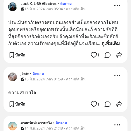
Luck K. L-39 Albatros
•
ติดตาม
15 มิ.ย. 2024 เวลา 05:04 • ความคิดเห็น
ประเมินค่ากับตรวจสอบตนเองอย่างเป็นกลางหากไม่พบ
จุดบกพร่องหรือจุดบกพร่องนั้นเล็กน้อยละก็ ความรักที่ดี
ที่สุดคือการรักตัวเองครับ ถ้าคุณกล้าที่จะรักและซื่อสัตย์
กับตัวเอง ความรักของคุณที่มีต่อผู้อื่นจะเรียบ
... 
ดูเพิ่มเติม
บันทึก
1
jkatt
•
ติดตาม
15 มิ.ย. 2024 เวลา 01:59 • ความคิดเห็น
ความสบายใจ
บันทึก
1
ศาสตร์แห่งความจริง
•
ติดตาม
14 มิ.ย. 2024 เวลา 21:48 • ความคิดเห็น