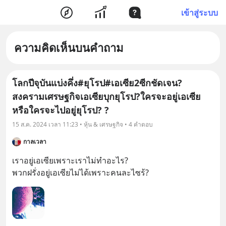
เข้าสู่ระบบ
ความคิดเห็นบนคำถาม
โลกปีจุบันแบ่งคึ่ง#ยุโรป#เอเซีย2ซีกชัดเจน?
สงครามเศรษฐกิจเอเซียบุกยุโรป?ใครจะอยู่เอเซีย
หรือใครจะไปอยู่ยุโรป? ?
15 ส.ค. 2024 เวลา 11:23 • หุ้น & เศรษฐกิจ • 4 คำตอบ
กาลเวลา
เราอยู่เอเซียเพราะเราไม่ทำอะไร?

พวกฝรั่งอยู่เอเซียไม่ได้เพราะคนละไซร้?