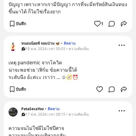
ปัญญา เพราะหากเรามีปัญญา การที่จะมีทรัพย์สินเงินทอง
ขึ้นมาได้ ก็ไม่ใช่เรื่องยาก
บันทึก
1
หนอนน้อยซ์ จอมป่วน 🦋
•
ติดตาม
18 ส.ค. 2024 เวลา 05:03 • ความคิดเห็น
เหตุ pandemic จากโควิด
น่าจะพอช่วย 'เฟิร์ม ข้อความนี้ได้
ระดับนึง อ้ะค่ะะ เราว่า ... ☺️🧭⏰
บันทึก
PataSecaYoo
•
ติดตาม
17 ส.ค. 2024 เวลา 08:15 • ความคิดเห็น
ความจนไม่ใช่ผีไม่ใช่ปีศาจ
ความจนเป็นสมมุติหากกลับ