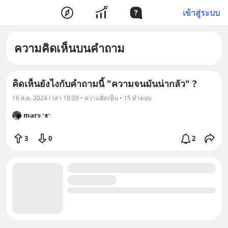
เข้าสู่ระบบ
ความคิดเห็นบนคำถาม
คิดเห็นยังไงกับคำถามนี้ "ความจนมันน่ากลัว" ?
16 ส.ค. 2024 เวลา 18:09 • ความคิดเห็น • 15 คำตอบ
𝗺𝗮𝗿𝘀 ᵔᴥᵔ
3
0
2