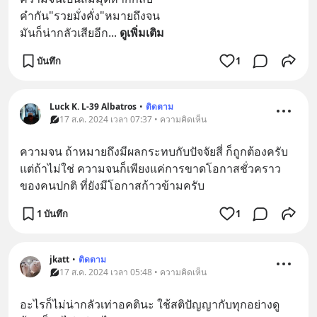
คำกัน"รวยมั่งคั่ง"หมายถึงจน
มันก็น่ากลัวเสียอีก
... 
ดูเพิ่มเติม
บันทึก
1
Luck K. L-39 Albatros
•
ติดตาม
17 ส.ค. 2024 เวลา 07:37 • ความคิดเห็น
ความจน ถ้าหมายถึงมีผลกระทบกับปัจจัยสี่ ก็ถูกต้องครับ 
แต่ถ้าไม่ใช่ ความจนก็เพียงแค่การขาดโอกาสชั่วคราว
ของคนปกติ ที่ยังมีโอกาสก้าวข้ามครับ
1 บันทึก
1
jkatt
•
ติดตาม
17 ส.ค. 2024 เวลา 05:48 • ความคิดเห็น
อะไรก็ไม่น่ากลัวเท่าอคตินะ ใช้สติปัญญากับทุกอย่างดู