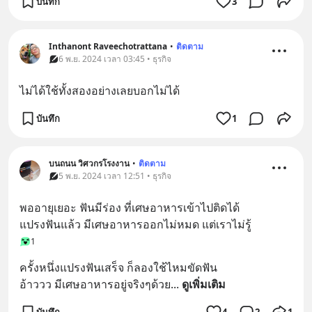
บันทึก
3
Inthanont Raveechotrattana
•
ติดตาม
6 พ.ย. 2024 เวลา 03:45 • ธุรกิจ
ไม่ได้ใช้ทั้งสองอย่างเลยบอกไม่ได้
บันทึก
1
บนถนน วิศวกรโรงงาน
•
ติดตาม
5 พ.ย. 2024 เวลา 12:51 • ธุรกิจ
พออายุเยอะ ฟันมีร่อง ที่เศษอาหารเข้าไปติดได้ 
แปรงฟันแล้ว มีเศษอาหารออกไม่หมด แต่เราไม่รู้
1
ครั้งหนึ่งแปรงฟันเสร็จ ก็ลองใช้ไหมขัดฟัน 
อ้าววว มีเศษอาหารอยู่จริงๆด้วย
... 
ดูเพิ่มเติม
บันทึก
4
2
1