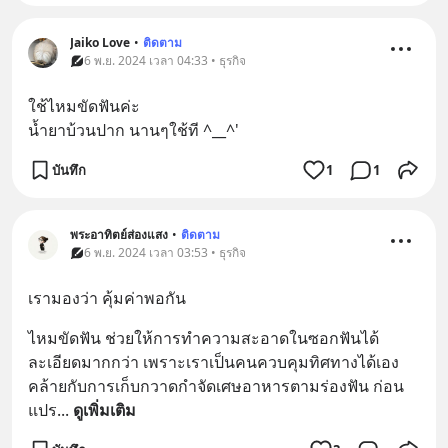
Jaiko Love
•
ติดตาม
6 พ.ย. 2024 เวลา 04:33 • ธุรกิจ
ใช้ไหมขัดฟันค่ะ 
น้ำยาบ้วนปาก นานๆใช้ที ^__^'
บันทึก
1
1
พระอาทิตย์ส่องแสง
•
ติดตาม
6 พ.ย. 2024 เวลา 03:53 • ธุรกิจ
เรามองว่า คุ้มค่าพอกัน
ไหมขัดฟัน ช่วยให้การทำความสะอาดในซอกฟันได้
ละเอียดมากกว่า เพราะเราเป็นคนควบคุมทิศทางได้เอง
คล้ายกับการเก็บกวาดกำจัดเศษอาหารตามร่องฟัน ก่อน
แปร
... 
ดูเพิ่มเติม