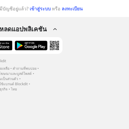
มีบัญชีอยู่แล้ว?
เข้าสู่ระบบ
หรือ
ลงทะเบียน
โหลดแอปพลิเคชัน
kdit
วยเหลือ
คำถามที่พบบ่อย
ฆษณาและบูสต์โพสต์
เป็นส่วนตัว
้แบรนด์ Blockdit
ธุรกิจ
ไทย