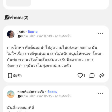
คำตอบ (2)
Jkatt
•
ติดตาม
8 ก.ค. 2025 เวลา 07:49 • ความคิดเห็น
การโกหก คือต้นตอนำไปสู่ความไม่okหลายอย่าง มัน
ไม่ใช่เรื่องราวดีๆแน่นอน เราไม่สนับสนุนให้คนเราโกหก
กันค่ะ ความจริงเป็นเรื่องสมควรรับฟังมากกว่า การ
จัดการต่างๆมันจะไม่ยุ่งยากน่าปวดหัว
บันทึก
1
ศาสตร์แห่งความจริง
•
ติดตาม
8 ก.ค. 2025 เวลา 05:15 • ความคิดเห็น
มันคือเจตนาที่ดี