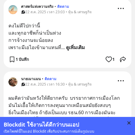
ศาสตร์แห่งความจริง
•
ติดตาม
22 ส.ค. 2025 เวลา 23:03 • หุ้น & เศรษฐกิจ
คงไม่ดีไปกว่านี้
และทุกอาชีพก็น่าเป็นห่วง
การจ้างงานจะน้อยลง
เพราะมีเอไอเข้ามาแทนที่
... 
ดูเพิ่มเติม
1 บันทึก
1
นายเมาแมน
•
ติดตาม
22 ส.ค. 2025 เวลา 16:30 • หุ้น & เศรษฐกิจ
ผมคิดว่ามันหวังให้ดียากครับ  บรรยากาศการเมืองโลก
มันไม่เอื้อให้เกิดการลงทุนมากเหมือนสมัยยังสงบๆ
ยิ่งในเมืองไทย ถ้ายังเป็นแบบ รธน.60 การเมืองมันจะ
วุ่นวายไม่มีที่สิ้นสุด ความไม่แน่นอนสูง ทุกอย่างก็
... 
Blockdit ใช้งานได้ดีกว่าบนแอป
ดูเพิ่มเติม
เปิดโพสต์นี้ในแอป Blockdit เพื่อรับประสบการณ์เต็มรูปแบบ