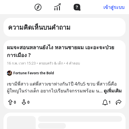
เข้าสู่ระบบ
ความคิดเห็นบนคำถาม
ผมจะสอนหลานยังไง หลานชายผม เอะอะจะป่วย
การเมือง ?
16 ก.พ. เวลา 15:23 • ครอบครัว & เด็ก • 4 คำตอบ
Fortune Favors the Bold
เขามีพี่สาว แต่พี่สาวเขาห่างกัน1ปี 4กับ5 ขวบ พี่สาวนี่คือ
ผู้ใหญ่ในร่างเด็ก อยากไปเรียนกิจกรรมพร้อม น
... 
ดูเพิ่มเติม
0
0
1