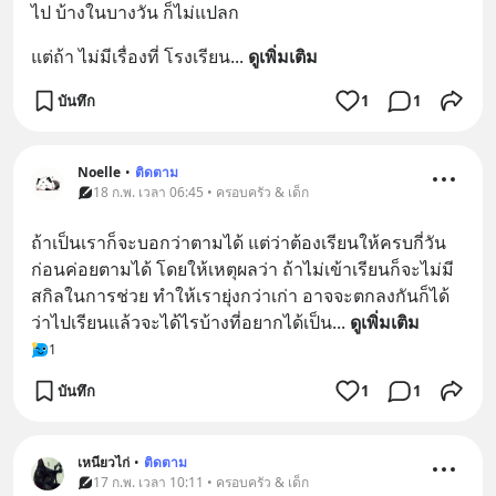
ไป บ้างในบางวัน ก็ไม่แปลก
แต่ถ้า ไม่มีเรื่องที่ โรงเรียน
... 
ดูเพิ่มเติม
บันทึก
1
1
Noelle
•
ติดตาม
18 ก.พ. เวลา 06:45 • ครอบครัว & เด็ก
ถ้าเป็นเราก็จะบอกว่าตามได้ แต่ว่าต้องเรียนให้ครบกี่วัน
ก่อนค่อยตามได้ โดยให้เหตุผลว่า ถ้าไม่เข้าเรียนก็จะไม่มี
สกิลในการช่วย ทำให้เรายุ่งกว่าเก่า อาจจะตกลงกันก็ได้
ว่าไปเรียนแล้วจะได้ไรบ้างที่อยากได้เป็น
... 
ดูเพิ่มเติม
1
บันทึก
1
1
เหนียวไก่
•
ติดตาม
17 ก.พ. เวลา 10:11 • ครอบครัว & เด็ก