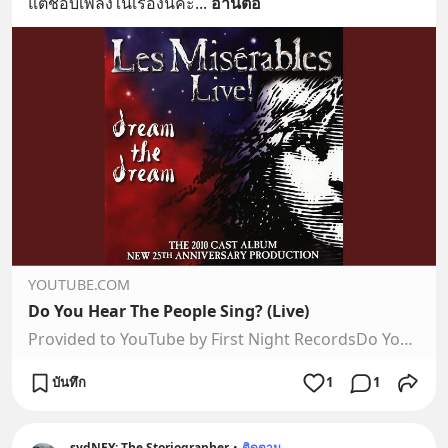
แต่ชอบเพลงในเรื่องนี้ค่ะ
... 
อ่านต่อ
YOUTUBE.COM
Do You Hear The People Sing? (Live)
Provided to YouTube by First Night RecordsDo You Hear The People…
บันทึก
1
1
sydNEY: The Storiographer
•
ติดตาม