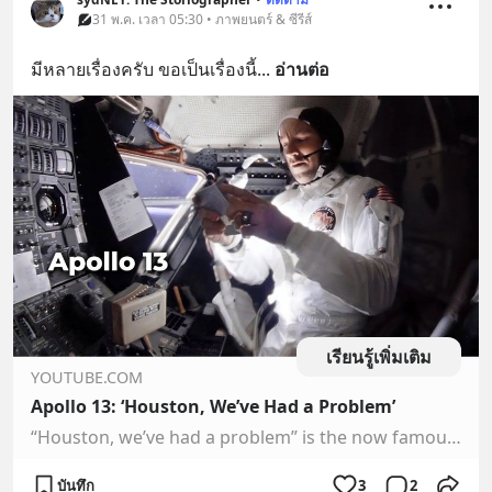
31 พ.ค. เวลา 05:30 • ภาพยนตร์ & ซีรีส์
มีหลายเรื่องครับ ขอเป็นเรื่องนี้
... 
อ่านต่อ
เรียนรู้เพิ่มเติม
YOUTUBE.COM
Apollo 13: ‘Houston, We’ve Had a Problem’
“Houston, we’ve had a problem” is the now famous phrase radioed fro…
บันทึก
3
2