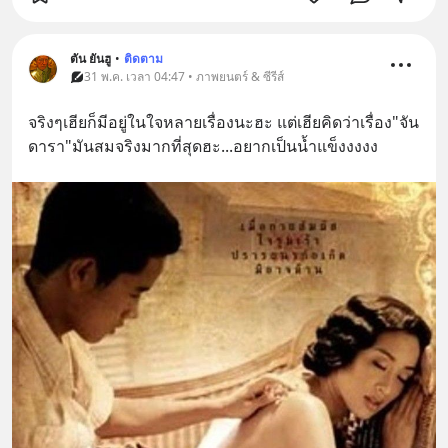
ตัน ยันฮู
•
ติดตาม
31 พ.ค. เวลา 04:47 • ภาพยนตร์ & ซีรีส์
จริงๆเฮียก็มีอยู่ในใจหลายเรื่องนะฮะ แต่เฮียคิดว่าเรื่อง"จัน
ดารา"มันสมจริงมากที่สุดฮะ...อยากเป็นน้ำแข็งงงงง