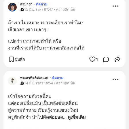
สามารถ
•
ติดตาม
15 มิ.ย. เวลา 07:47 • ความคิดเห็น
ถ้าเรา ไม่เหมาะ เขาจะเลือกเราทำไม?
เสียเวลา เขา เปล่าๆ !
แปลว่า เราน่าจะทำได้ หรือ
งานที่เราจะได้รับ เราน่าจะพัฒนาต่อได้
บันทึก
1
พระอาทิตย์ส่องแสง
•
ติดตาม
14 มิ.ย. เวลา 19:54 • ความคิดเห็น
เข้าใจความกังวลนี้ค่ะ
แต่ลองเปลี่ยนมัน เป็นพลังขับเคลื่อน 
สู่ความท้าทาย เรียนรู้งานแขนงใหม่ 
ครูพักลักจำ นำไปคิดต่อยอด
... 
ดูเพิ่มเติม