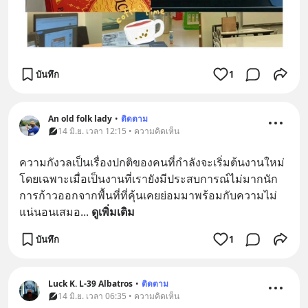
บันทึก
1
An old folk lady
•
ติดตาม
14 มิ.ย. เวลา 12:15 • ความคิดเห็น
ความกังวลเป็นเรื่องปกติของคนที่กำลังจะเริ่มต้นงานใหม่ 
โดยเฉพาะเมื่อเป็นงานที่เรายังมีประสบการณ์ไม่มากนัก 
การก้าวออกจากพื้นที่ที่คุ้นเคยย่อมมาพร้อมกับความไม่
แน่นอนเสมอ
... 
ดูเพิ่มเติม
บันทึก
1
Luck K. L-39 Albatros
•
ติดตาม
14 มิ.ย. เวลา 06:35 • ความคิดเห็น