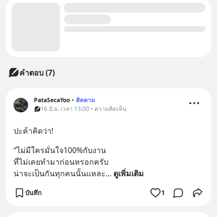
คำตอบ (7)
PataSecaYoo
•
ติดตาม
16 มิ.ย. เวลา 13:00 • ความคิดเห็น
ปะค้าคิดว่า!
“ไม่มีใครมั่นใจ100%กับงาน
ที่ไม่เคยทำมาก่อนหรอกครับ
น่าจะเป็นกันทุกคนนั้นแหละ
... 
ดูเพิ่มเติม
บันทึก
1