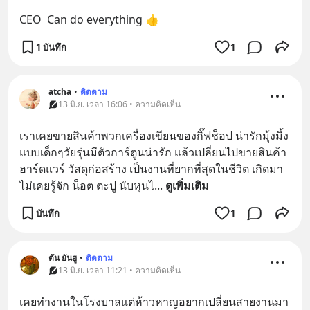
CEO  Can do everything 👍
1 บันทึก
1
atcha
•
ติดตาม
13 มิ.ย. เวลา 16:06 • ความคิดเห็น
เราเคยขายสินค้าพวกเครื่องเขียนของกิ๊ฟช็อป น่ารักมุ้งมิ้ง 
แบบเด็กๆวัยรุ่นมีตัวการ์ตูนน่ารัก แล้วเปลี่ยนไปขายสินค้า
ฮาร์ดแวร์ วัสดุก่อสร้าง เป็นงานที่ยากที่สุดในชีวิต เกิดมา
ไม่เคยรู้จัก น็อต ตะปู นับหุนไ
... 
ดูเพิ่มเติม
บันทึก
1
ตัน ยันฮู
•
ติดตาม
13 มิ.ย. เวลา 11:21 • ความคิดเห็น
เคยทำงานในโรงบาลแต่ห้าวหาญอยากเปลี่ยนสายงานมา