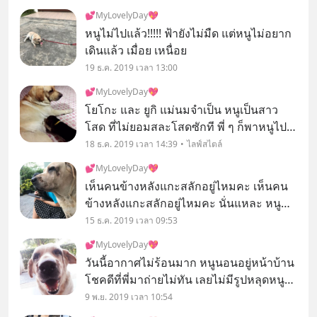
💕MyLovelyDay💖
หนูไม่ไปแล้ว!!!!! ฟ้ายังไม่มืด แต่หนูไม่อยาก
เดินแล้ว เมื่อย เหนื่อย
19 ธ.ค. 2019 เวลา 13:00
💕MyLovelyDay💖
โยโกะ และ ยูกิ แม่นมจำเป็น หนูเป็นสาว
โสด ที่ไม่ยอมสละโสดซักที พี่ ๆ ก็พาหนูไป
หาสามี ตัวดำเมี่ยม เป็นพ่อพันธุ์อย่างดี แต่
18 ธ.ค. 2019 เวลา 14:39
ไลฟ์สไตล์
หนูไม่ได้รักเขา หนูก็ไม่ยอมสิคะ
💕MyLovelyDay💖
เห็นคนข้างหลังแกะสลักอยู่ไหมคะ เห็นคน
ข้างหลังแกะสลักอยู่ไหมคะ นั่นแหละ หนูมา
นั่ง(กวน)ให้กำลังใจค่ะ
15 ธ.ค. 2019 เวลา 09:53
💕MyLovelyDay💖
วันนี้อากาศไม่ร้อนมาก หนูนอนอยู่หน้าบ้าน
โชคดีที่พี่มาถ่ายไม่ทัน เลยไม่มีรูปหลุดหนู
ตอนนอน >๐< พอดีว่า พี่เค้าเดินถือขนมมา
9 พ.ย. 2019 เวลา 10:54
กินหน้าบ้านพอดี หนูเลยถือโอกาสมานั่งขอ