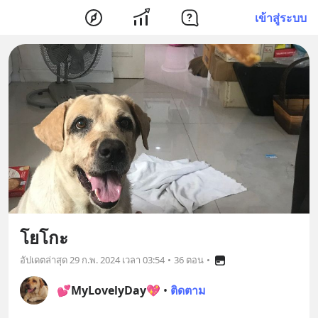
เข้าสู่ระบบ
โยโกะ
อัปเดตล่าสุด
29 ก.พ. 2024 เวลา 03:54
•
36 ตอน
•
💕MyLovelyDay💖
•
ติดตาม