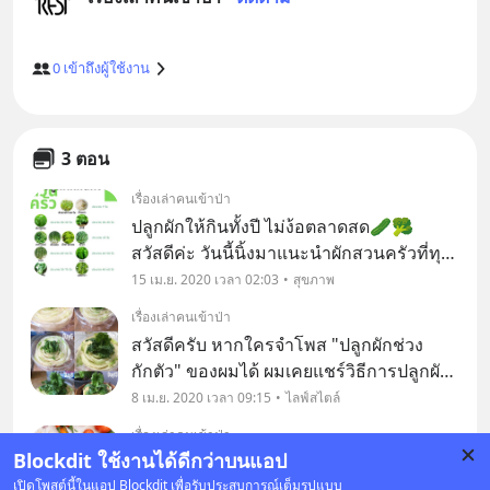
0
เข้าถึงผู้ใช้งาน
3 ตอน
เรื่องเล่าคนเข้าป่า
ปลูกผักให้กินทั้งปี ไม่ง้อตลาดสด🥒🥦
สวัสดีค่ะ วันนี้นิ้งมาแนะนำผักสวนครัวที่ทุก
บ้านนิยมกินกัน แต่จะดีแค่ไหนถ้าเรามีผัก
15 เม.ย. 2020 เวลา 02:03
สุขภาพ
เหล่านี้อยู่ในสวนหลังบ้านของเราโดยไม่ต้อง
เรื่องเล่าคนเข้าป่า
ออกไปซื้อ! เพราะผักเหล่านี้มีอายุสั้นมาก
สวัสดีครับ หากใครจำโพส "ปลูกผักช่วง
กักตัว" ของผมได้ ผมเคยแชร์วิธีการปลูกผัก
ง่ายๆ โดยไม่ต้องใช้ดินเอาไว้ และไม่ต้องใช้
8 เม.ย. 2020 เวลา 09:15
ไลฟ์สไตล์
เมล็ดพันธุ์ใดๆ เพราะใช้เพียงส่วนรากของผัก
เรื่องเล่าคนเข้าป่า
ชนิดนั้นๆ มาทำการปลูก ผมได้ทดลองปลูก
Blockdit ใช้งานได้ดีกว่าบนแอป
ช่วงนี้เป็นช่วงที่ทุกคนได้อยู่บ้านกันมากขึ้น
"ผักก
เปิดโพสต์นี้ในแอป Blockdit เพื่อรับประสบการณ์เต็มรูปแบบ
ใช่ไหมครับ จากสถานการณ์โควิดใน