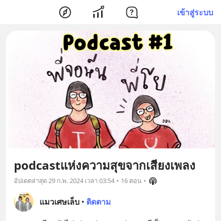
เข้าสู่ระบบ
podcastแห่งความสุขจากเสียงเพลง
อัปเดตล่าสุด
29 ก.พ. 2024 เวลา 03:54
•
16 ตอน
•
แมวเศษเล็บ
•
ติดตาม