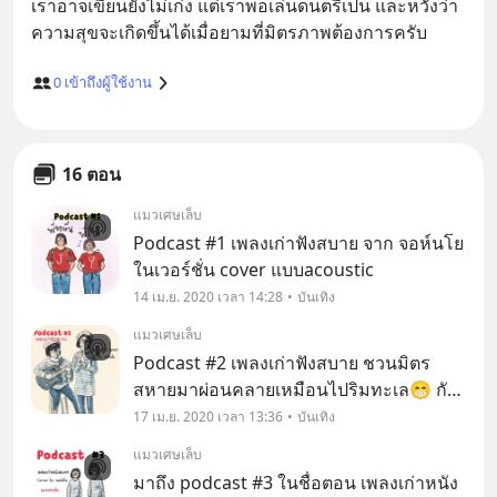
เราอาจเขียนยังไม่เก่ง แต่เราพอเล่นดนตรีเป็น และหวังว่า
0
เข้าถึงผู้ใช้งาน
16 ตอน
แมวเศษเล็บ
Podcast #1 เพลงเก่าฟังสบาย จาก จอห์นโย
ในเวอร์ชั่น cover แบบacoustic
14 เม.ย. 2020 เวลา 14:28
บันเทิง
แมวเศษเล็บ
Podcast #2 เพลงเก่าฟังสบาย ชวนมิตร
สหายมาผ่อนคลายเหมือนไปริมทะเล😁 กับ
บทเพลงเก่ามาในเวอร์ชั่นacoustic cover
17 เม.ย. 2020 เวลา 13:36
บันเทิง
จาก จอห์นโย ครับ ขอบพระคุณที่เข้ามา
แมวเศษเล็บ
ติดตามรับชมที่เพจแมวเศษเล็บใน blockdit
มาถึง podcast #3 ในชื่อตอน เพลงเก่าหนัง
นะครับ