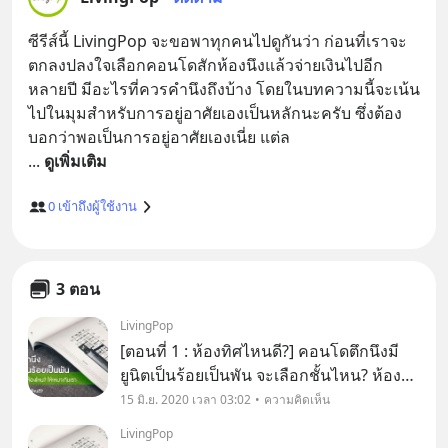
ซีรีส์นี้ LivingPop จะขอพาทุกคนไปดูกันว่า ก่อนที่เราจะ
ตกลงปลงใจเลือกคอนโดสักห้องนึงแล้วจ่ายเงินไปอีก
หลายปี มีอะไรที่ควรคำนึงถึงบ้าง โดยในบทความนี้จะเน้น
ไปในมุมสำหรับการอยู่อาศัยเองเป็นหลักนะครับ ซึ่งต้อง
... 
ดูเพิ่มเติม
0
เข้าถึงผู้ใช้งาน
3 ตอน
LivingPop
[ตอนที่ 1 : ห้องทิศไหนดี?] คอนโดตึกนึงมี
ยูนิตเป็นร้อยเป็นพัน จะเลือกชั้นไหน? ห้อง
ไหน? ให้เหมาะกับเรา สวัสดีครับ หลังจากที่
15 มิ.ย. 2020 เวลา 03:02
ความคิดเห็น
คราวก่อน เราพูดเรื่องการเลือกทำเล ที่ดูแค่
LivingPop
ติดรถไฟฟ้าอย่างเดียวไม่พอกันไปแล้ว (