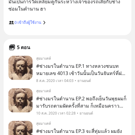
มันเป็นการวัดเหลี่ยมคูกันระหว่างเจ้าของรถเสียกับช่าง
0
เข้าถึงผู้ใช้งาน
5 ตอน
สุยมาเคห์
#ช่างมรในตำนาน EP.1 ทางหลวงชนบท
หมายเลข 4013 เช้าวันนั้นเป็นวันจันทร์ที่ฝน
โปรยปราย ระหว่างที่ผมขับรถฝ่าฝนไป
8 ส.ค. 2020 เวลา 04:03
ยานยนต์
ทำงานได้ราวครึ่งทางก็ได้ยินเสียง
สุยมาเคห์
เครื่องยนต์ทำงานผิดปกติ ผมชะลอรถลง
#ช่างมรในตำนาน EP.2 พอถึงเย็นวันพุธผมก็
กำลังจะเบนเข้าข้างทางเพื่อจ
มารับรถตามผัดครั้งที่สาม ก็เหมือนคราว
ก่อนราวกับแกะอะไรจะปานนั้น รถยังซ่อม
10 ส.ค. 2020 เวลา 02:28
ยานยนต์
ไม่เสร็จเหมือนเดิม ฮา แต่ครั้งนี้สีหน้าแสดง
สุยมาเคห์
ความรู้สึกผิดระดับดาราตุ๊กตาทองของฮอลี่วู้
#ช่างมรในตำนาน EP.3 จะสี่ทุ่มแล้ว ผมยัง
ด ถ