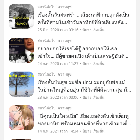
ผมดีมั้ยครับหมอ" "ดีมากเลยครับ"
สถานีต่อไป 'ความสุข'
เรื่องสั้นวันฝนพรำ .. เสียงนาฬิกาปลุกดังเป็น
ครั้งที่สามในเช้าวันอาทิตย์ที่หัวเตียงหลัง
จากที่ดิเรกกดปิดไป 2 ครั้ง ครั้งนี้คงไม่ได้ละ
25 มิ.ย. 2020 เวลา 03:16
นิยาย เรื่องสั้น
ดิเรกคิด แล้วก็ฝืนใจลุกขึ้นมาจากเตียงที่แสน
สถานีต่อไป 'ความสุข'
อุ่น นึกในใจว่าเวลาความส
อยากบอกให้เธอได้รู้ อยากบอกให้เธอ
เข้าใจ... มีผู้ชายคนนึง เค้าเป็นเศรษฐีอันดับ
1 ของประเทศจีน ที่ 1 จากคน กว่า 1400
24 ก.ค. 2020 เวลา 11:27
นิยาย เรื่องสั้น
ล้านคน เป็นอันดับ 11 ของโลกเชียวนะ ฉัน
สถานีต่อไป 'ความสุข'
ไม่ได้บอกให้เธอชื่นชมความรวยของเค้า
เรื่องสั้นปันสุข ผมชื่อ ปอม ผมอยู่กับพ่อแม่
หรือเงิน แต
ในบ้านใหญ่ที่อบอุ่น มีชีวิตที่ดีมีความสุข มี
แม่ ที่เลี้ยงผมมาตั้งแต่ผมยังเล็กๆ ตอนเล็กๆ
23 ก.พ. 2022 เวลา 03:06
นิยาย เรื่องสั้น
ใช่ครับ นั่นหมายความว่า ไม่ใช่เลี้ยงตั้งแต่
สถานีต่อไป 'ความสุข'
เกิด ครับ ผมถูกเก็บมาเล
"นี่คุณเป็นใครเนี่ย" เสียงเธอดังลั่นเข้าเต็มหู
ของมานิต พร้อมหมอนข้างที่ฟาดเข้ามาเต็ม
หน้า มานิตตื่นจากหลับไหลอย่างรวดเร็ว รีบ
14 ก.พ. 2021 เวลา 14:34
นิยาย เรื่องสั้น
ถลันลุกขึ้นจากเตียง และรีบหันไปหาเธอ