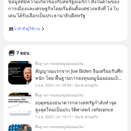
ข้อมูลที่มีความเกี่ยวข้องกับสหรัฐอเมริกา ทั้งในด้านของ
การเมืองและเศรษฐกิจโดยเริ่มต้นตั้งแต่ช่วงหลังที่ โจ ไบ
0
เข้าถึงผู้ใช้งาน
7 ตอน
พื้นฐานการลงทุนหมูน้อยออมเงิน
สัญญาณแรกจาก Joe Biden จีนเตรียมรับศึก
หนัก โดย พื้นฐานการลงทุนหมูน้อยออมเงิน
"เราจะพิจารณาข้อตกลงการค้าระยะที่ 1
2 ธ.ค. 2020 เวลา 09:04
หุ้น & เศรษฐกิจ
อย่างละเอียดและทำงานร่วมกับพันธมิตรทั้ง
พื้นฐานการลงทุนหมูน้อยออมเงิน
ในเอเชียและยุโรปเพื่อดำเนินกลยุทธ์ที่
งบดุลของธนาคารกลางสหรัฐกำลังทำจุด
สอดคล้องกัน
สูงสุดใหม่เป็นประวัติศาสตร์ reference
1 ธ.ค. 2020 เวลา 16:15
หุ้น & เศรษฐกิจ
พื้นฐานการลงทุนหมูน้อยออมเงิน