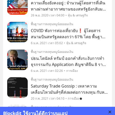
ความเสี่ยงยังคงอยู่ : จำนวนผู้โดยสารที่เดิน
ทางผ่านท่าอากาศยานของสหรัฐยังกลับมา
ไม่ถึงครึ่ง ⁉️ โดย พื้นฐานการลงทุนหมูน้อย
26 พ.ย. 2020 เวลา 04:00
หุ้น & เศรษฐกิจ
ออมเงิน ถึงแม้ในวันนี้เราจะได้เห็นตลาดหุ้น
พื้นฐานการลงทุนหมูน้อยออมเงิน
สหรัฐทำ All time High เหมือน COVID เป็
COVID พังการท่องเที่ยวยับ❗️ ผู้โดยสาร
สนามบินสหรัฐลดลงกว่า 61% โดย พื้นฐาน
การลงทุนหมูน้อยออมเงิน ผู้โดยสารที่ผ่าน
6 ม.ค. 2021 เวลา 05:02
หุ้น & เศรษฐกิจ
จุดเช็คอินในสหรัฐอเมริกานั้นมีการปรับตัว
พื้นฐานการลงทุนหมูน้อยออมเงิน
ลดลงกว่า 61% ในปี 2020 ที่ผ่านมา ส่งผลให้
ปธน.โดนัลล์ ทรัมป์ ออกคำสั่งระงับการทำ
ภาคเศ
ธุรกรรมกับ Application สัญชาติจีน 8 ราย
⁉️ โดย พื้นฐานการลงทุนหมูน้อยออมเงิน คำ
6 ม.ค. 2021 เวลา 02:26
การเมือง
สั่งห้ามทำธุรกรรมกับแอพลิเคชั่นสัญชาติจีน
พื้นฐานการลงทุนหมูน้อยออมเงิน
8 ราย อย่าง QQ wallet และ WeChat pay
Saturday Trade Gossip : เหลาความ
จาก
เคลื่อนไหวมันส์ๆที่ส่งผลต่อการลงทุน กับหมู
น้อย 1. Janet Yellen รัฐมนตรีว่าการ
20 ก.พ. 2021 เวลา 04:10
การเมือง
กระทรวงการคลังของสหรัฐยืนยัน "คง
พื้นฐานการลงทุนหมูน้อยออมเงิน
กำแพงภาษีในรัฐบาลทรัมป์เอาไว้ก่อน"
Blockdit ใช้งานได้ดีกว่าบนแอป
Breaking : Fed คงนโยบายสนับสนุน