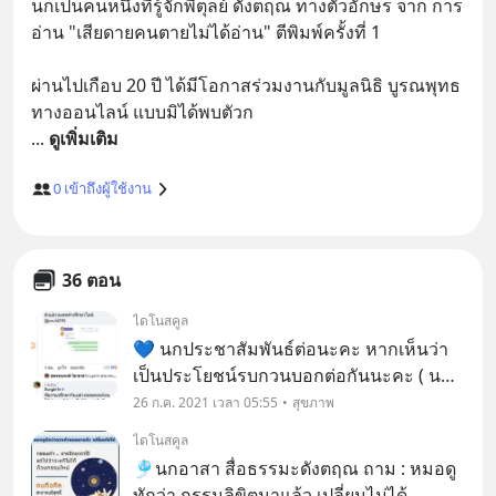
นกเป็นคนหนึ่งที่รู้จักพี่ตุลย์ ดังตฤณ ทางตัวอักษร จาก การ
อ่าน "เสียดายคนตายไม่ได้อ่าน" ตีพิมพ์ครั้งที่ 1 

ผ่านไปเกือบ 20 ปี ได้มีโอกาสร่วมงานกับมูลนิธิ บูรณพุทธ 
... 
ดูเพิ่มเติม
0
เข้าถึงผู้ใช้งาน
36 ตอน
ไดโนสคูล
💙 นกประชาสัมพันธ์ต่อนะคะ หากเห็นว่า
เป็นประโยชน์รบกวนบอกต่อกันนะคะ ( นก
เป็นเภสัชกรคนนึงในทีมจิตอาสามูลนิธิบูรณ
26 ก.ค. 2021 เวลา 05:55
สุขภาพ
พุทธ-พี่ตุลย์ ดังตฤณค่ะ) หากสงสัยว่าตัวเอง
ไดโนสคูล
อาจติดโควิด หรือรู้แน่ว่าติดโควิดแล้ว ขอ
🎐นกอาสา สื่อธรรมะดังตฤณ ถาม : หมอดู
เชิญแอดไ
ทักว่า กรรมลิขิตมาแล้ว เปลี่ยนไม่ได้