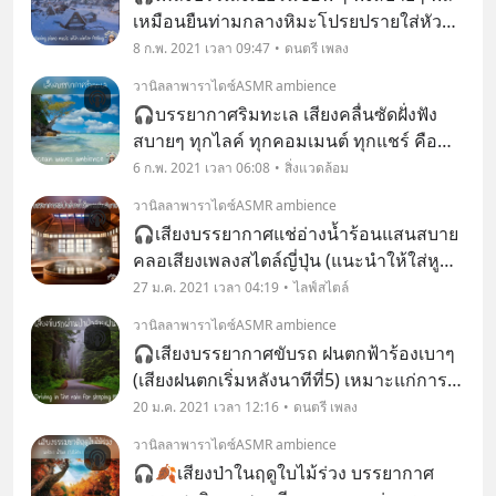
เหมือนยืนท่ามกลางหิมะโปรยปรายใส่หัว😂
❄️☃️ขอตัดฟีลอากาศร้อนๆ ช่วงนี้หน่อย 🎧
8 ก.พ. 2021 เวลา 09:47
ดนตรี เพลง
แนะนำให้ใส่หูฟัง จะได้ยินเสียงหิมะตกเบาๆ
วานิลลาพาราไดซ์ASMR ambience
ฟีลดี๊ดี ทุกไลค์ ทุกคอมเมนต์ ทุกแชร์ คือการ
🎧บรรยากาศริมทะเล เสียงคลื่นซัดฝั่งฟัง
สบายๆ ทุกไลค์ ทุกคอมเมนต์ ทุกแชร์ คือ
การสนับสนุนและกำลังใจ 🥰 ขอบคุณมากๆ
6 ก.พ. 2021 เวลา 06:08
สิ่งแวดล้อม
นะคะ ^^ ______🙏Welcome🙏______ 🤗
วานิลลาพาราไดซ์ASMR ambience
สวัสดีนักเดินทางที่ผ่านมา ยินดีต้อนรับเข้าสู่
🎧เสียงบรรยากาศแช่อ่างน้ำร้อนแสนสบาย
วานิลล
คลอเสียงเพลงสไตล์ญี่ปุ่น (แนะนำให้ใส่หู
ฟัง) ทุกไลค์ ทุกคอมเมนต์ ทุกแชร์ คือการ
27 ม.ค. 2021 เวลา 04:19
ไลฟ์สไตล์
สนับสนุนและกำลังใจ 🥰 ขอบคุณมากๆ
วานิลลาพาราไดซ์ASMR ambience
นะคะ ^^ ______🙏Welcome🙏______ 🤗
🎧เสียงบรรยากาศขับรถ ฝนตกฟ้าร้องเบาๆ
สวัสดีนักเดินท
(เสียงฝนตกเริ่มหลังนาทีที่5) เหมาะแก่การ
นอนที่ซู้ดดด 🎧แนะนำให้ใส่หูฟัง ทุกไลค์
20 ม.ค. 2021 เวลา 12:16
ดนตรี เพลง
ทุกคอมเมนต์ ทุกแชร์ คือการสนับสนุนและ
วานิลลาพาราไดซ์ASMR ambience
กำลังใจ 🥰 ขอบคุณมากๆ นะคะ ^^ ______
🎧🍂เสียงป่าในฤดูใบไม้ร่วง บรรยากาศ
🙏Welc