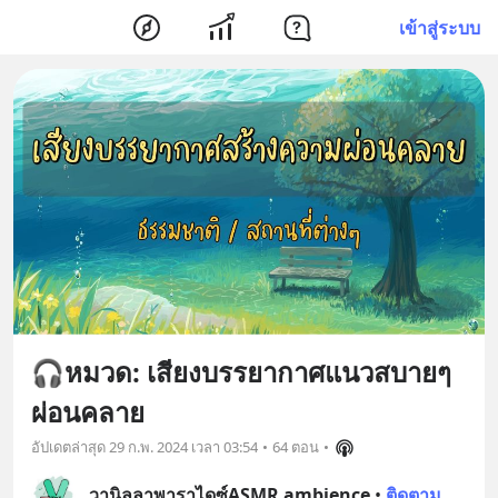
เข้าสู่ระบบ
🎧หมวด: เสียงบรรยากาศแนวสบายๆ
ผ่อนคลาย
อัปเดตล่าสุด
29 ก.พ. 2024 เวลา 03:54
•
64 ตอน
•
วานิลลาพาราไดซ์ASMR ambience
•
ติดตาม