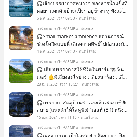
🎧เสียงบรรยากาศหนาวๆ ของธารน้ำแข็งที่
เสียงฟ
ค่อยๆ แตกตัวเป๊าะแป๊ะๆ อยู่ข้างๆ หู ฟังแล้ว
หนาวววววทิพย์มาก 🎧แนะนำให้ใส่หูฟัง
6 พ.ค. 2021 เวลา 09:30
ดนตรี เพลง
ทุกไลค์ ทุกคอมเมนต์ ทุกแชร์ คือการ
วานิลลาพาราไดซ์ASMR ambience
สนับสนุนและกำลังใจ 🥰 ขอบคุณมากๆ
🎧Small market ambience สถานการณ์
นะคะ ^^ ____
ช่วงโควิดแบบนี้ เดินตลาดทิพย์ไปก่อนละกัน
😂 เสียงบรรยากาศตลาดเล็กๆ ในเมืองยาม
4 พ.ค. 2021 เวลา 09:10
ดนตรี เพลง
เช้า เหมาะสำหรับการฟังเพื่อช่วยสร้าง
วานิลลาพาราไดซ์ASMR ambience
บรรยากาศในการอ่านหนังสือ เขียนหนังสือ
🎧 เสียงบรรยากาศใช้ชีวิตในฟาร์ม🐄 ฟิน
หรือเพื่อความผ่อ
เวอร์ 🔔มีเสียงอะไรบ้าง : เสียงนกร้อง , เสียง
ทำกิจกรรมต่างๆ ในฟาร์ม , เสียงสัตว์กิน
28 เม.ย. 2021 เวลา 13:27
ดนตรี เพลง
หญ้า , เสียงเพลงคันทรี่จากไกลๆ ทุกไลค์ ทุก
วานิลลาพาราไดซ์ASMR ambience
คอมเมนต์ ทุกแชร์ คือการสนับสนุนและก
🎧บรรยากาศหมู่บ้านชาวเอลฟ์ แฟนตาซีฟัง
สบาย (แนะนำให้ใส่หูฟัง) "เอลฟ์ (Elf) หนึ่ง
ในเรื่องราวที่เล่าขานเป็นตำนานเกี่ยวกับชน
16 ก.พ. 2021 เวลา 11:13
ดนตรี เพลง
เผ่าลึกลับของชาวตะวันตก มักถูกพูดถึงด้วย
วานิลลาพาราไดซ์ASMR ambience
ภาพลักษณ์ที่งดงาม สง่าผ่าเผย อาศัยอยู่ใ
🎧เพลงบรรเลงเปียโนซอฟ ๆ ฟังสบายๆ ฟีล